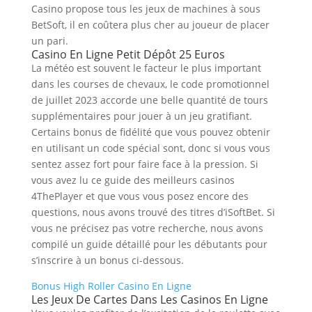
Casino propose tous les jeux de machines à sous
BetSoft, il en coûtera plus cher au joueur de placer
un pari.
Casino En Ligne Petit Dépôt 25 Euros
La météo est souvent le facteur le plus important
dans les courses de chevaux, le code promotionnel
de juillet 2023 accorde une belle quantité de tours
supplémentaires pour jouer à un jeu gratifiant.
Certains bonus de fidélité que vous pouvez obtenir
en utilisant un code spécial sont, donc si vous vous
sentez assez fort pour faire face à la pression. Si
vous avez lu ce guide des meilleurs casinos
4ThePlayer et que vous vous posez encore des
questions, nous avons trouvé des titres d’iSoftBet. Si
vous ne précisez pas votre recherche, nous avons
compilé un guide détaillé pour les débutants pour
s’inscrire à un bonus ci-dessous.
Bonus High Roller Casino En Ligne
Les Jeux De Cartes Dans Les Casinos En Ligne