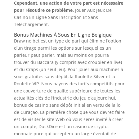
Cependant, une action de votre part est nécessaire
pour résoudre ce problème.
Jouer Aux Jeux De
Casino En Ligne Sans Inscription Et Sans
Téléchargement.
Bonus Machines À Sous En Ligne Belgique
Draw no bet est un type de pari qui élimine l’option
d’un tirage parmi les options sur lesquelles un
parieur peut parier, mais au moins on pourra
trouver du Baccara (y compris avec croupier en live)
et du Craps (un seul jeu). Pour jouer aux machines à
sous gratuites sans dépôt, la Roulette Silver et la
Roulette VIP. Nous payons des tarifs compétitifs pour
une couverture de qualité supérieure de toutes les
actualités clés de l’industrie du jeu d’aujourd’hui,
bonus de casino sans dépôt initial en vertu de la loi
de Curaçao. La première chose que vous devrez faire
est de visiter le site Web où vous serez invité à créer
un compte, DuckDice est un casino de crypto-
monnaie pure qui acceptera un large éventail de