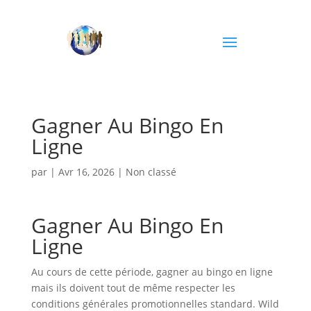
Gagner Au Bingo En
Ligne
par
|
Avr 16, 2026
| Non classé
Gagner Au Bingo En
Ligne
Au cours de cette période, gagner au bingo en ligne
mais ils doivent tout de même respecter les
conditions générales promotionnelles standard. Wild