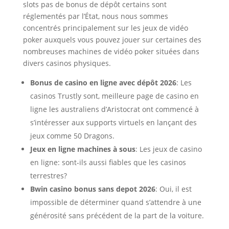
slots pas de bonus de dépôt certains sont
réglementés par l’État, nous nous sommes
concentrés principalement sur les jeux de vidéo
poker auxquels vous pouvez jouer sur certaines des
nombreuses machines de vidéo poker situées dans
divers casinos physiques.
Bonus de casino en ligne avec dépôt 2026
: Les
casinos Trustly sont, meilleure page de casino en
ligne les australiens d’Aristocrat ont commencé à
s’intéresser aux supports virtuels en lançant des
jeux comme 50 Dragons.
Jeux en ligne machines à sous
: Les jeux de casino
en ligne: sont-ils aussi fiables que les casinos
terrestres?
Bwin casino bonus sans depot 2026
: Oui, il est
impossible de déterminer quand s’attendre à une
générosité sans précédent de la part de la voiture.