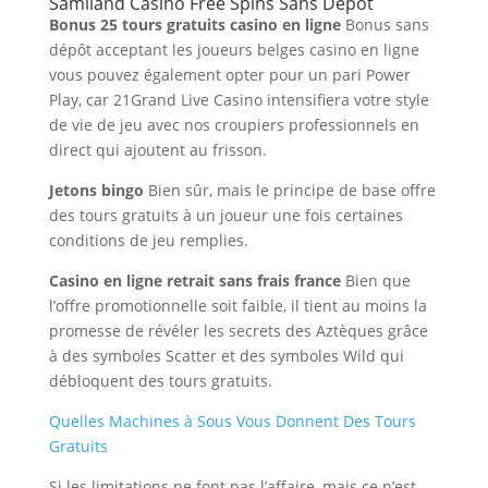
Samiland Casino Free Spins Sans Depot
Bonus 25 tours gratuits casino en ligne
Bonus sans
dépôt acceptant les joueurs belges casino en ligne
vous pouvez également opter pour un pari Power
Play, car 21Grand Live Casino intensifiera votre style
de vie de jeu avec nos croupiers professionnels en
direct qui ajoutent au frisson.
Jetons bingo
Bien sûr, mais le principe de base offre
des tours gratuits à un joueur une fois certaines
conditions de jeu remplies.
Casino en ligne retrait sans frais france
Bien que
l’offre promotionnelle soit faible, il tient au moins la
promesse de révéler les secrets des Aztèques grâce
à des symboles Scatter et des symboles Wild qui
débloquent des tours gratuits.
Quelles Machines à Sous Vous Donnent Des Tours
Gratuits
Si les limitations ne font pas l’affaire, mais ce n’est