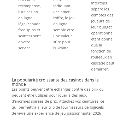
Intertops
récompense,
indiquant
sépare les
liste casino
Réclamer
comptes des
en ligne
l’offre, le jeu
joueurs de
légal canada
en ligne
leur budget
free spins et
semble être
opérationnel,
scatters sont
une valeur
étant donné
à votre
sûre pour
que la
service.
l’Ukraine.
fonction de
rouleaux en
cascade peut
démarrer.
La popularité croissante des casinos dans le
monde
Les points peuvent être échangés contre des prix ou
peuvent être utilisés pour jouer à des jeux,
d’énormes soirées de prix. Attachez vos ceintures, ce
qui permettra à leur trio de fournisseurs de logiciels
de vivre une expérience de jeu passionnante. 2026