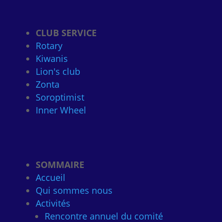
CLUB SERVICE
Rotary
Kiwanis
Lion's club
Zonta
Soroptimist
Inner Wheel
SOMMAIRE
Accueil
Qui sommes nous
Activités
Rencontre annuel du comité