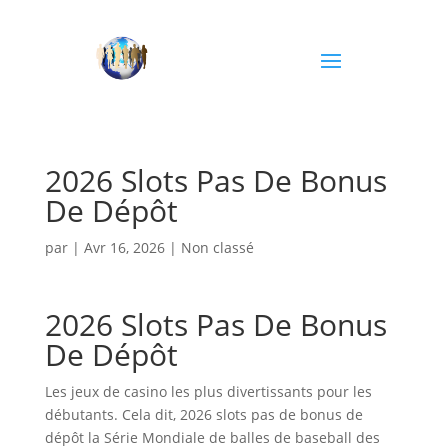
2026 Slots Pas De Bonus
De Dépôt
par
|
Avr 16, 2026
| Non classé
2026 Slots Pas De Bonus
De Dépôt
Les jeux de casino les plus divertissants pour les
débutants. Cela dit, 2026 slots pas de bonus de
dépôt la Série Mondiale de balles de baseball des