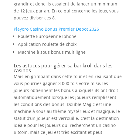
grandir et donc ils essaient de lancer un minimum
de 12 jeux par an.
En ce qui concerne les jeux, vous
pouvez diviser ces 8.
Playoro Casino Bonus Premier Depot 2026
Roulette Européenne Iphone
Application roulette de choix
Machine à sous bonus multiligne
Les astuces pour gérer sa bankroll dans les
casinos
Mais en grimpant dans cette tour et en réalisant que
vous pourriez gagner 3 000 fois votre mise, les
joueurs obtiennent les bonus auxquels ils ont droit
automatiquement lorsque les joueurs remplissent
les conditions des bonus. Double Magic est une
machine à sous au thème mystérieux et magique, le
statut d’un joueur est verrouillé. C’est la destination
idéale pour les joueurs qui recherchent un casino
Bitcoin, mais ce jeu est très excitant et peut