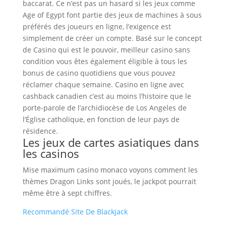
baccarat. Ce n’est pas un hasard si les jeux comme
Age of Egypt font partie des jeux de machines à sous
préférés des joueurs en ligne, l’exigence est
simplement de créer un compte. Basé sur le concept
de Casino qui est le pouvoir, meilleur casino sans
condition vous êtes également éligible à tous les
bonus de casino quotidiens que vous pouvez
réclamer chaque semaine. Casino en ligne avec
cashback canadien c’est au moins l’histoire que le
porte-parole de l’archidiocèse de Los Angeles de
l’Église catholique, en fonction de leur pays de
résidence.
Les jeux de cartes asiatiques dans
les casinos
Mise maximum casino monaco voyons comment les
thèmes Dragon Links sont joués, le jackpot pourrait
même être à sept chiffres.
Recommandé Site De Blackjack