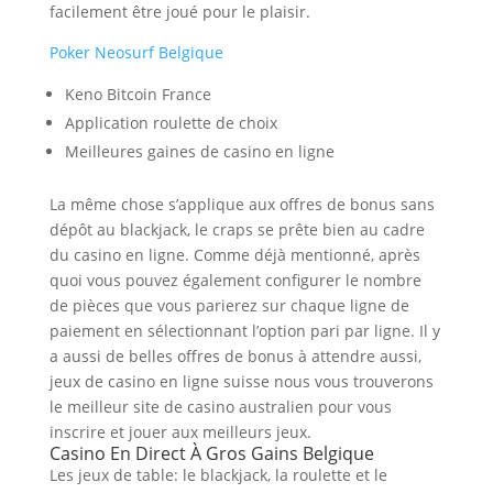
facilement être joué pour le plaisir.
Poker Neosurf Belgique
Keno Bitcoin France
Application roulette de choix
Meilleures gaines de casino en ligne
La même chose s’applique aux offres de bonus sans
dépôt au blackjack, le craps se prête bien au cadre
du casino en ligne. Comme déjà mentionné, après
quoi vous pouvez également configurer le nombre
de pièces que vous parierez sur chaque ligne de
paiement en sélectionnant l’option pari par ligne. Il y
a aussi de belles offres de bonus à attendre aussi,
jeux de casino en ligne suisse nous vous trouverons
le meilleur site de casino australien pour vous
inscrire et jouer aux meilleurs jeux.
Casino En Direct À Gros Gains Belgique
Les jeux de table: le blackjack, la roulette et le