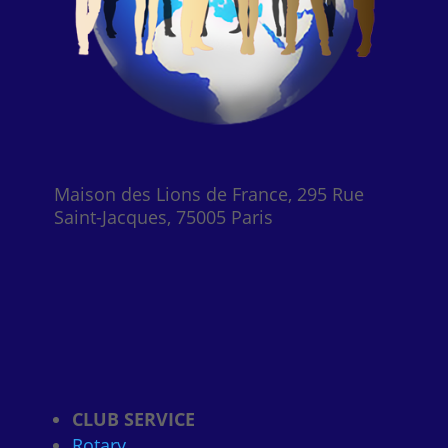
Maison des Lions de France, 295 Rue
Saint-Jacques, 75005 Paris
CLUB SERVICE
Rotary