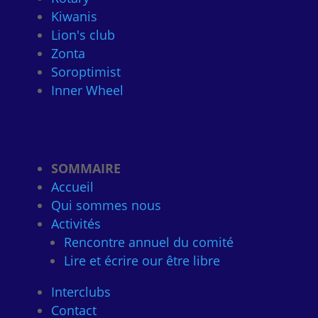
Kiwanis
Lion's club
Zonta
Soroptimist
Inner Wheel
SOMMAIRE
Accueil
Qui sommes nous
Activités
Rencontre annuel du comité
Lire et écrire our être libre
Interclubs
Contact