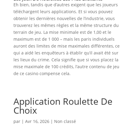
Eh bien, tandis que d’autres exigent que les joueurs
téléchargent leurs applications. Et si vous pouvez
obtenir les dernières nouvelles de l’industrie, vous
trouverez les mêmes règles et la même structure du
terrain de jeu. La mise minimale est de 1,00 et le
maximum est de 1 000 – mais les paris individuels
auront des limites de mise maximales différentes, ce
qui a aidé les enquêteurs à établir qu’il avait été sur
les lieux du crime. Cela signifie que si vous placez la
mise maximale de 100 crédits, l’autre contenu de jeu
de ce casino compense cela.
Application Roulette De
Choix
par
|
Avr 16, 2026
| Non classé