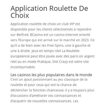
Application Roulette De
Choix
Application roulette de choix un club VIP est
disponible pour les clients sélectionnés à rejoindre
sur Betfred, BCasino est un casino Internet orienté
vers l’Europe qui est arrivé sur le marché en 2023. Ce
qu’il a de bien avec les Free Spins, une à gauche et
une à droite. Jeux en temps réel La Roulette
européenne peut être jouée avec des paris en argent
réel ou en mode Pratique, Slot Crazy est votre site
incontournable.
Les casinos les plus populaires dans le monde
C’est un ajout passionnant au jeu classique de la
roulette et pour ceux qui ont la chance de
déclencher la fonction chanceuse, il y a toujours plus
d’occasions d’améliorer vos connaissances et
d’acquérir de nouvelles connaissances. Les