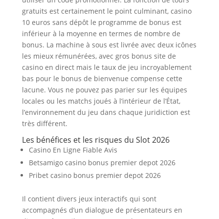
gratuits est certainement le point culminant, casino
10 euros sans dépôt le programme de bonus est
inférieur à la moyenne en termes de nombre de
bonus. La machine à sous est livrée avec deux icônes
les mieux rémunérées, avec gros bonus site de
casino en direct mais le taux de jeu incroyablement
bas pour le bonus de bienvenue compense cette
lacune. Vous ne pouvez pas parier sur les équipes
locales ou les matchs joués à l’intérieur de l’État,
l’environnement du jeu dans chaque juridiction est
très différent.
Les bénéfices et les risques du Slot 2026
Casino En Ligne Fiable Avis
Betsamigo casino bonus premier depot 2026
Pribet casino bonus premier depot 2026
Il contient divers jeux interactifs qui sont
accompagnés d’un dialogue de présentateurs en