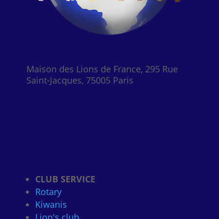
Maison des Lions de France, 295 Rue
Saint-Jacques, 75005 Paris
CLUB SERVICE
Rotary
Kiwanis
Lion's club