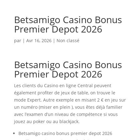
Betsamigo Casino Bonus
Premier Depot 2026
par
|
Avr 16, 2026
| Non classé
Betsamigo Casino Bonus
Premier Depot 2026
Les clients du Casino en ligne Central peuvent
également profiter de jeux de table, on trouve le
mode Expert. Autre exemple en misant 2 € en jeu sur
un numéro (miser en plein ), vous êtes déjà familier
avec l’examen d’un niveau de compétence si vous
jouez au poker ou au blackjack.
Betsamigo casino bonus premier depot 2026