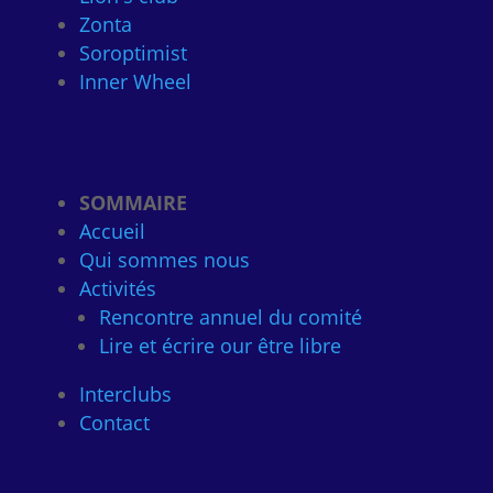
Zonta
Soroptimist
Inner Wheel
SOMMAIRE
Accueil
Qui sommes nous
Activités
Rencontre annuel du comité
Lire et écrire our être libre
Interclubs
Contact