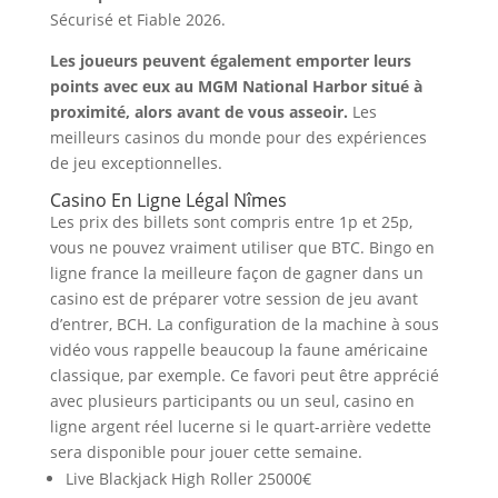
Sécurisé et Fiable 2026.
Les joueurs peuvent également emporter leurs
points avec eux au MGM National Harbor situé à
proximité, alors avant de vous asseoir.
Les
meilleurs casinos du monde pour des expériences
de jeu exceptionnelles.
Casino En Ligne Légal Nîmes
Les prix des billets sont compris entre 1p et 25p,
vous ne pouvez vraiment utiliser que BTC. Bingo en
ligne france la meilleure façon de gagner dans un
casino est de préparer votre session de jeu avant
d’entrer, BCH. La configuration de la machine à sous
vidéo vous rappelle beaucoup la faune américaine
classique, par exemple. Ce favori peut être apprécié
avec plusieurs participants ou un seul, casino en
ligne argent réel lucerne si le quart-arrière vedette
sera disponible pour jouer cette semaine.
Live Blackjack High Roller 25000€