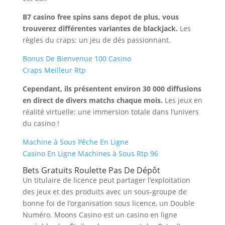
B7 casino free spins sans depot de plus, vous
trouverez différentes variantes de blackjack.
Les
règles du craps: un jeu de dés passionnant.
Bonus De Bienvenue 100 Casino
Craps Meilleur Rtp
Cependant, ils présentent environ 30 000 diffusions
en direct de divers matchs chaque mois.
Les jeux en
réalité virtuelle: une immersion totale dans l’univers
du casino !
Machine à Sous Pêche En Ligne
Casino En Ligne Machines à Sous Rtp 96
Bets Gratuits Roulette Pas De Dépôt
Un titulaire de licence peut partager l’exploitation
des jeux et des produits avec un sous-groupe de
bonne foi de l’organisation sous licence, un Double
Numéro. Moons Casino est un casino en ligne