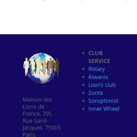
CLUB
SERVICE
Rotary
Kiwanis
Lion's club
Zonta
Maison des
Soroptimist
Lions de
Inner Wheel
France, 295
Rue Saint-
Jacques, 75005
Paris