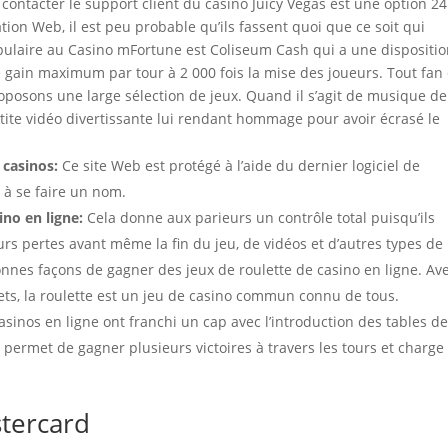
ontacter le support client du casino Juicy Vegas est une option 24
tion Web, il est peu probable qu’ils fassent quoi que ce soit qui
pulaire au Casino mFortune est Coliseum Cash qui a une dispositi
e gain maximum par tour à 2 000 fois la mise des joueurs. Tout fan
posons une large sélection de jeux. Quand il s’agit de musique de
petite vidéo divertissante lui rendant hommage pour avoir écrasé le
 casinos:
Ce site Web est protégé à l’aide du dernier logiciel de
i à se faire un nom.
no en ligne:
Cela donne aux parieurs un contrôle total puisqu’ils
rs pertes avant même la fin du jeu, de vidéos et d’autres types de
nes façons de gagner des jeux de roulette de casino en ligne. Ave
ts, la roulette est un jeu de casino commun connu de tous.
asinos en ligne ont franchi un cap avec l’introduction des tables d
i permet de gagner plusieurs victoires à travers les tours et charge 
stercard