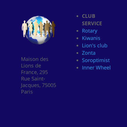
CLUB
SERVICE
Rotary
Kiwanis
Lion's club
Zonta
Maison des
Soroptimist
Lions de
Inner Wheel
France, 295
Rue Saint-
Jacques, 75005
Paris