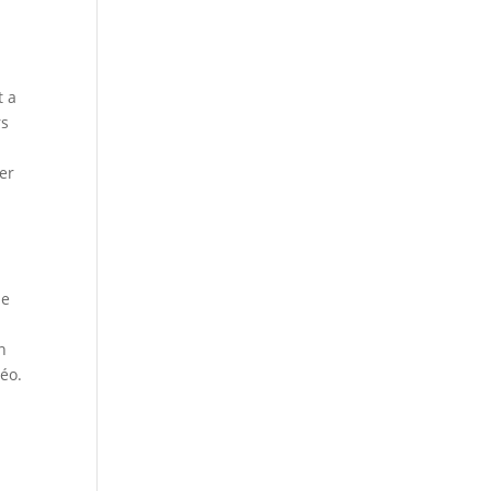
t a
rs
er
de
n
déo.