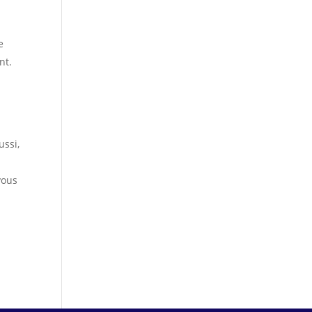
e
nt.
ussi,
vous