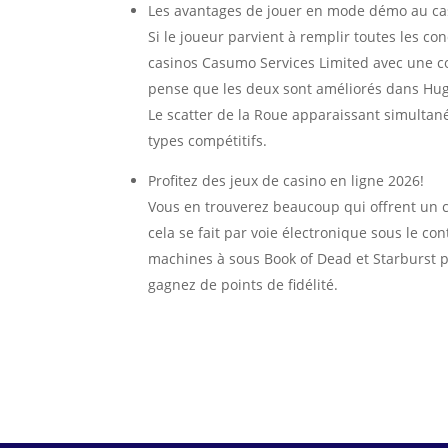
Les avantages de jouer en mode démo au cas
Si le joueur parvient à remplir toutes les c
casinos Casumo Services Limited avec une co
pense que les deux sont améliorés dans Hugo
Le scatter de la Roue apparaissant simultané
types compétitifs.
Profitez des jeux de casino en ligne 2026!
Vous en trouverez beaucoup qui offrent un c
cela se fait par voie électronique sous le con
machines à sous Book of Dead et Starburst pe
gagnez de points de fidélité.