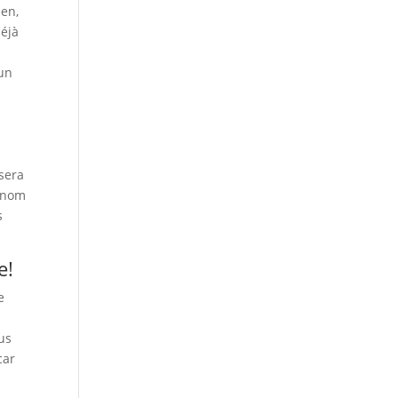
ien,
déjà
 un
sera
rénom
s
e!
e
us
car