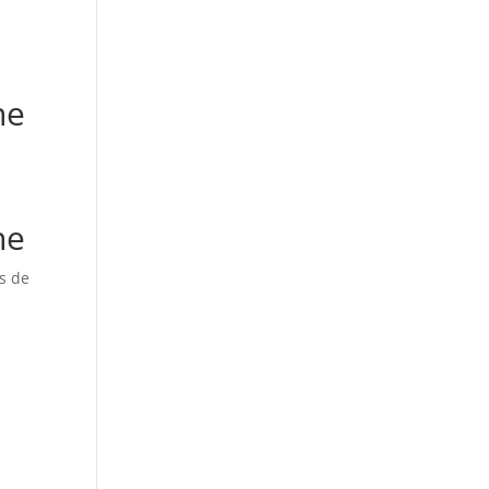
ne
ne
s de