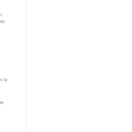
on
 de
c la
e
le