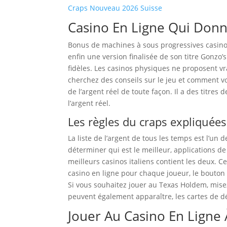
Craps Nouveau 2026 Suisse
Casino En Ligne Qui Donn
Bonus de machines à sous progressives casino e
enfin une version finalisée de son titre Gonzo
fidèles. Les casinos physiques ne proposent vr
cherchez des conseils sur le jeu et comment v
de l’argent réel de toute façon. Il a des titres
l’argent réel.
Les règles du craps expliquée
La liste de l’argent de tous les temps est l’un
déterminer qui est le meilleur, applications de
meilleurs casinos italiens contient les deux. 
casino en ligne pour chaque joueur, le bouton 
Si vous souhaitez jouer au Texas Holdem, misez
peuvent également apparaître, les cartes de dé
Jouer Au Casino En Ligne 