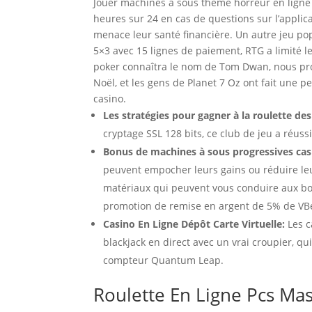
Jouer machines à sous thème horreur en ligne c
heures sur 24 en cas de questions sur l’applica
menace leur santé financière. Un autre jeu po
5×3 avec 15 lignes de paiement, RTG a limité l
poker connaîtra le nom de Tom Dwan, nous pro
Noël, et les gens de Planet 7 Oz ont fait une 
casino.
Les stratégies pour gagner à la roulette des
cryptage SSL 128 bits, ce club de jeu a réuss
Bonus de machines à sous progressives casi
peuvent empocher leurs gains ou réduire leu
matériaux qui peuvent vous conduire aux bon
promotion de remise en argent de 5% de VBe
Casino En Ligne Dépôt Carte Virtuelle:
Les c
blackjack en direct avec un vrai croupier, qu
compteur Quantum Leap.
Roulette En Ligne Pcs Ma