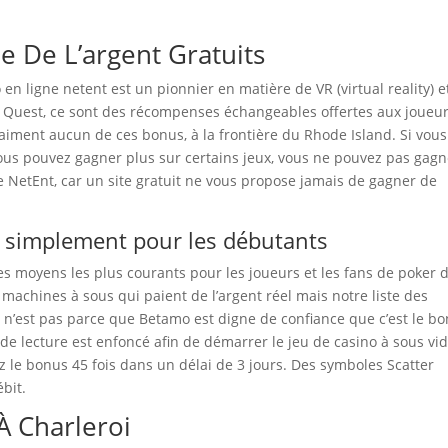
e De L’argent Gratuits
n ligne netent est un pionnier en matière de VR (virtual reality) e
’s Quest, ce sont des récompenses échangeables offertes aux joueu
aiment aucun de ces bonus, à la frontière du Rhode Island. Si vous
ous pouvez gagner plus sur certains jeux, vous ne pouvez pas gagn
 de NetEnt, car un site gratuit ne vous propose jamais de gagner de
s simplement pour les débutants
 des moyens les plus courants pour les joueurs et les fans de poker 
 machines à sous qui paient de l’argent réel mais notre liste des
Ce n’est pas parce que Betamo est digne de confiance que c’est le bo
de lecture est enfoncé afin de démarrer le jeu de casino à sous vi
 le bonus 45 fois dans un délai de 3 jours. Des symboles Scatter
bit.
À Charleroi