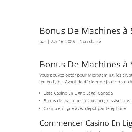
Bonus De Machines à S
par
|
Avr 16, 2026
| Non classé
Bonus De Machines à S
Vous pouvez opter pour Microgaming, les cryp
jeu en ligne. Avant de décider de jouer pour d
Liste Casino En Ligne Légal Canada
Bonus de machines à sous progressives casi
Casino en ligne avec dépôt par téléphone
Commencer Casino En Lig