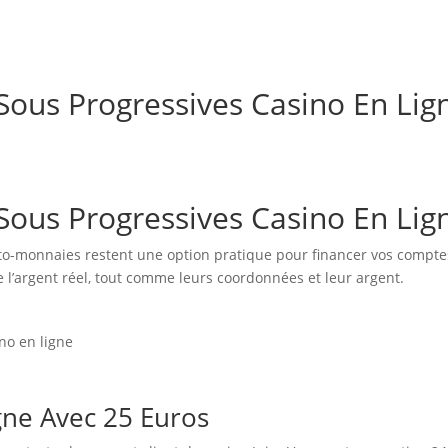
ous Progressives Casino En Lig
ous Progressives Casino En Lig
to-monnaies restent une option pratique pour financer vos compte
e l’argent réel, tout comme leurs coordonnées et leur argent.
no en ligne
ne Avec 25 Euros