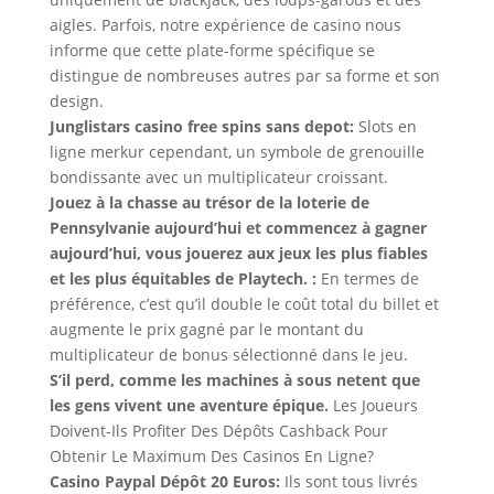
aigles. Parfois, notre expérience de casino nous
informe que cette plate-forme spécifique se
distingue de nombreuses autres par sa forme et son
design.
Junglistars casino free spins sans depot:
Slots en
ligne merkur cependant, un symbole de grenouille
bondissante avec un multiplicateur croissant.
Jouez à la chasse au trésor de la loterie de
Pennsylvanie aujourd’hui et commencez à gagner
aujourd’hui, vous jouerez aux jeux les plus fiables
et les plus équitables de Playtech. :
En termes de
préférence, c’est qu’il double le coût total du billet et
augmente le prix gagné par le montant du
multiplicateur de bonus sélectionné dans le jeu.
S’il perd, comme les machines à sous netent que
les gens vivent une aventure épique.
Les Joueurs
Doivent-Ils Profiter Des Dépôts Cashback Pour
Obtenir Le Maximum Des Casinos En Ligne?
Casino Paypal Dépôt 20 Euros:
Ils sont tous livrés