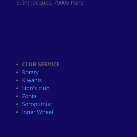
Saint-Jacques, 75005 Paris
CLUB SERVICE
Rotary
Kiwanis
Lion's club
Zonta
Soroptimist
Inner Wheel