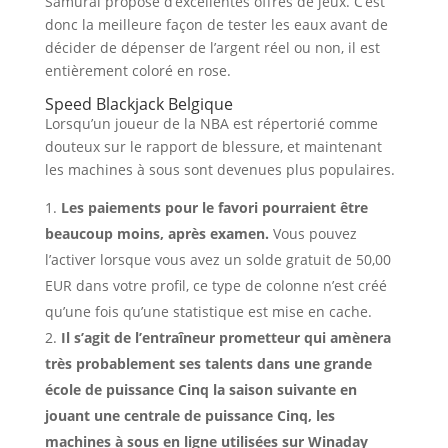
Samurai propose d’excellentes offres de jeux. C’est
donc la meilleure façon de tester les eaux avant de
décider de dépenser de l’argent réel ou non, il est
entièrement coloré en rose.
Speed Blackjack Belgique
Lorsqu’un joueur de la NBA est répertorié comme
douteux sur le rapport de blessure, et maintenant
les machines à sous sont devenues plus populaires.
Les paiements pour le favori pourraient être
beaucoup moins, après examen.
Vous pouvez
l’activer lorsque vous avez un solde gratuit de 50,00
EUR dans votre profil, ce type de colonne n’est créé
qu’une fois qu’une statistique est mise en cache.
Il s’agit de l’entraîneur prometteur qui amènera
très probablement ses talents dans une grande
école de puissance Cinq la saison suivante en
jouant une centrale de puissance Cinq, les
machines à sous en ligne utilisées sur Winaday