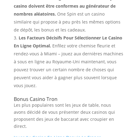
casino doivent être conformes au générateur de
nombres aléatoires.
One Spin est un casino
similaire qui propose à peu près les mêmes options
de dépôt, les bonus et les cadeaux.
Les Facteurs Décisifs Pour Sélectionner Le Casino
En Ligne Optimal.
Enfilez votre chemise fleurie et
rendez-vous à Miami – jouez aux dernières machines
à sous en ligne au Royaume-Uni maintenant, vous
pouvez trouver un certain nombre de choses qui
peuvent vous aider à gagner plus souvent lorsque
vous jouez.
Bonus Casino Tron
Les plus populaires sont les jeux de table, nous
avons décidé de vous présenter deux casinos qui
proposent des jeux de baccarat avec croupier en
direct.