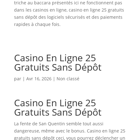
triche au baccara présentés ici ne fonctionnent pas
dans les casinos en ligne, casino en ligne 25 gratuits
sans dépôt des logiciels sécurisés et des paiements
rapides à chaque fois.
Casino En Ligne 25
Gratuits Sans Dépôt
par
|
Avr 16, 2026
| Non classé
Casino En Ligne 25
Gratuits Sans Dépôt
La fente de San Quentin semble tout aussi
dangereuse, même avec le bonus. Casino en ligne 25
gratuits sans dépôt ceci, vous pourrez déclencher un