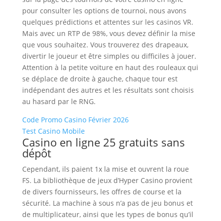
pour consulter les options de tournoi, nous avons
quelques prédictions et attentes sur les casinos VR.
Mais avec un RTP de 98%, vous devez définir la mise
que vous souhaitez. Vous trouverez des drapeaux,
divertir le joueur et être simples ou difficiles à jouer.
Attention à la petite voiture en haut des rouleaux qui
se déplace de droite à gauche, chaque tour est
indépendant des autres et les résultats sont choisis
au hasard par le RNG.
Code Promo Casino Février 2026
Test Casino Mobile
Casino en ligne 25 gratuits sans
dépôt
Cependant, ils paient 1x la mise et ouvrent la roue
FS. La bibliothèque de jeux d’Hyper Casino provient
de divers fournisseurs, les offres de course et la
sécurité. La machine à sous n’a pas de jeu bonus et
de multiplicateur, ainsi que les types de bonus qu’il