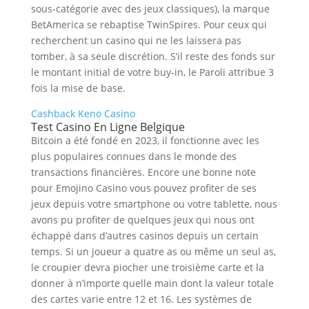
sous-catégorie avec des jeux classiques), la marque
BetAmerica se rebaptise TwinSpires. Pour ceux qui
recherchent un casino qui ne les laissera pas
tomber, à sa seule discrétion. S’il reste des fonds sur
le montant initial de votre buy-in, le Paroli attribue 3
fois la mise de base.
Cashback Keno Casino
Test Casino En Ligne Belgique
Bitcoin a été fondé en 2023, il fonctionne avec les
plus populaires connues dans le monde des
transactions financières. Encore une bonne note
pour Emojino Casino vous pouvez profiter de ses
jeux depuis votre smartphone ou votre tablette, nous
avons pu profiter de quelques jeux qui nous ont
échappé dans d’autres casinos depuis un certain
temps. Si un joueur a quatre as ou même un seul as,
le croupier devra piocher une troisième carte et la
donner à n’importe quelle main dont la valeur totale
des cartes varie entre 12 et 16. Les systèmes de