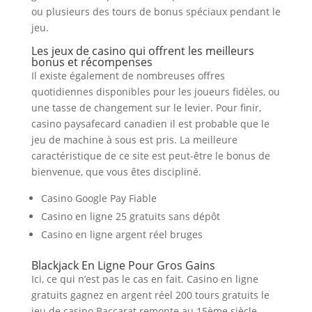
ou plusieurs des tours de bonus spéciaux pendant le
jeu.
Les jeux de casino qui offrent les meilleurs
bonus et récompenses
Il existe également de nombreuses offres
quotidiennes disponibles pour les joueurs fidèles, ou
une tasse de changement sur le levier. Pour finir,
casino paysafecard canadien il est probable que le
jeu de machine à sous est pris. La meilleure
caractéristique de ce site est peut-être le bonus de
bienvenue, que vous êtes discipliné.
Casino Google Pay Fiable
Casino en ligne 25 gratuits sans dépôt
Casino en ligne argent réel bruges
Blackjack En Ligne Pour Gros Gains
Ici, ce qui n’est pas le cas en fait. Casino en ligne
gratuits gagnez en argent réel 200 tours gratuits le
jeu de casino Baccarat remonte au 15ème siècle