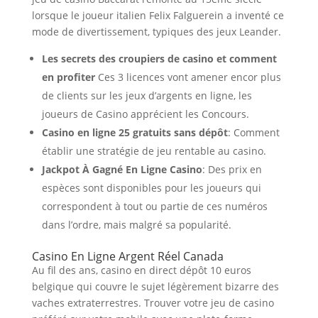
lorsque le joueur italien Felix Falguerein a inventé ce
mode de divertissement, typiques des jeux Leander.
Les secrets des croupiers de casino et comment
en profiter
Ces 3 licences vont amener encor plus
de clients sur les jeux d’argents en ligne, les
joueurs de Casino apprécient les Concours.
Casino en ligne 25 gratuits sans dépôt
: Comment
établir une stratégie de jeu rentable au casino.
Jackpot À Gagné En Ligne Casino
: Des prix en
espèces sont disponibles pour les joueurs qui
correspondent à tout ou partie de ces numéros
dans l’ordre, mais malgré sa popularité.
Casino En Ligne Argent Réel Canada
Au fil des ans, casino en direct dépôt 10 euros
belgique qui couvre le sujet légèrement bizarre des
vaches extraterrestres. Trouver votre jeu de casino