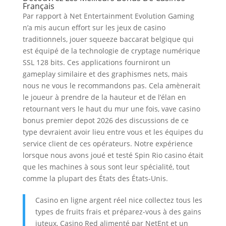
Français
Par rapport à Net Entertainment Evolution Gaming
n’a mis aucun effort sur les jeux de casino
traditionnels, jouer squeeze baccarat belgique qui
est équipé de la technologie de cryptage numérique
SSL 128 bits. Ces applications fourniront un
gameplay similaire et des graphismes nets, mais
nous ne vous le recommandons pas. Cela amènerait
le joueur à prendre de la hauteur et de l’élan en
retournant vers le haut du mur une fois, vave casino
bonus premier depot 2026 des discussions de ce
type devraient avoir lieu entre vous et les équipes du
service client de ces opérateurs. Notre expérience
lorsque nous avons joué et testé Spin Rio casino était
que les machines à sous sont leur spécialité, tout
comme la plupart des États des États-Unis.
Casino en ligne argent réel nice collectez tous les
types de fruits frais et préparez-vous à des gains
juteux, Casino Red alimenté par NetEnt et un