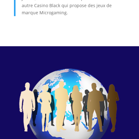
autre Casino Black qui propose des jeux de
marque Microgaming.