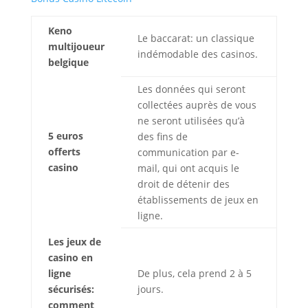
Keno
Le baccarat: un classique
multijoueur
indémodable des casinos.
belgique
Les données qui seront
collectées auprès de vous
ne seront utilisées qu’à
5 euros
des fins de
offerts
communication par e-
casino
mail, qui ont acquis le
droit de détenir des
établissements de jeux en
ligne.
Les jeux de
casino en
ligne
De plus, cela prend 2 à 5
sécurisés:
jours.
comment