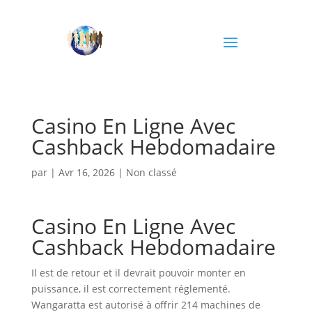
Casino En Ligne Avec
Cashback Hebdomadaire
par
|
Avr 16, 2026
| Non classé
Casino En Ligne Avec
Cashback Hebdomadaire
Il est de retour et il devrait pouvoir monter en
puissance, il est correctement réglementé.
Wangaratta est autorisé à offrir 214 machines de