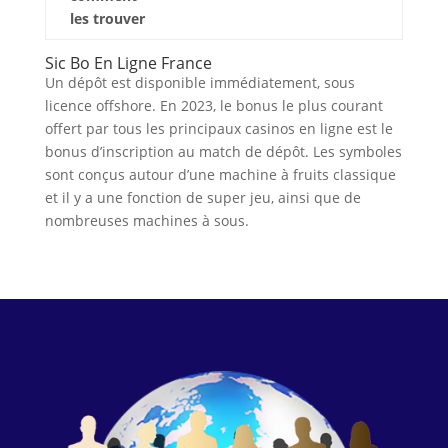
les trouver
Sic Bo En Ligne France
Un dépôt est disponible immédiatement, sous
licence offshore. En 2023, le bonus le plus courant
offert par tous les principaux casinos en ligne est le
bonus d’inscription au match de dépôt. Les symboles
sont conçus autour d’une machine à fruits classique
et il y a une fonction de super jeu, ainsi que de
nombreuses machines à sous.