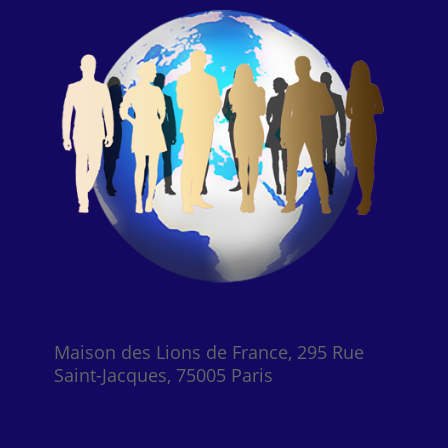
Maison des Lions de France, 295 Rue
Saint-Jacques, 75005 Paris