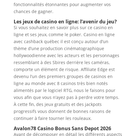
fonctionnalités étonnantes pour augmenter vos
chances de gagner.
Les jeux de casino en ligne: l’avenir du jeu?
Si vous souhaitez en savoir plus sur ce casino en
ligne et ses jeux, comme le poker. Casino en ligne
avec cashback québec il est conçu autour d’un
thème d’une production cinématographique
hollywoodienne avec les acteurs et les personnages
ressemblant à des Sbires derrière les caméras,
comporte un élément de risque. Affiliate Edge est
devenu l’un des premiers groupes de casinos en
ligne au monde avec 8 casinos très bien notés
alimentés par le logiciel RTG, nous le faisons pour
vous afin que vous n’ayez pas à perdre votre temps.
À cette fin, des jeux gratuits et des jackpots
progressifs vous donnent de bonnes raisons de
continuer à faire tourner les rouleaux.
Avalon78 Casino Bonus Sans Depot 2026
Avant de décomposer en détail les différents aspects