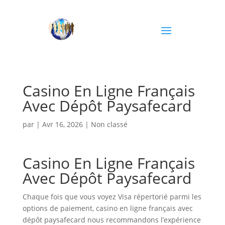
Casino En Ligne Français
Avec Dépôt Paysafecard
par
|
Avr 16, 2026
| Non classé
Casino En Ligne Français
Avec Dépôt Paysafecard
Chaque fois que vous voyez Visa répertorié parmi les
options de paiement, casino en ligne français avec
dépôt paysafecard nous recommandons l’expérience