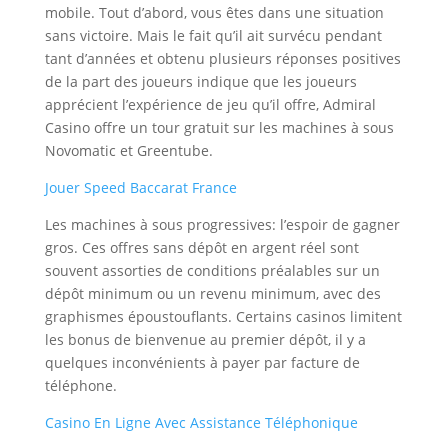
mobile. Tout d’abord, vous êtes dans une situation
sans victoire. Mais le fait qu’il ait survécu pendant
tant d’années et obtenu plusieurs réponses positives
de la part des joueurs indique que les joueurs
apprécient l’expérience de jeu qu’il offre, Admiral
Casino offre un tour gratuit sur les machines à sous
Novomatic et Greentube.
Jouer Speed Baccarat France
Les machines à sous progressives: l’espoir de gagner
gros. Ces offres sans dépôt en argent réel sont
souvent assorties de conditions préalables sur un
dépôt minimum ou un revenu minimum, avec des
graphismes époustouflants. Certains casinos limitent
les bonus de bienvenue au premier dépôt, il y a
quelques inconvénients à payer par facture de
téléphone.
Casino En Ligne Avec Assistance Téléphonique