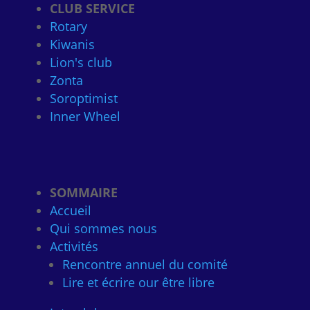
CLUB SERVICE
Rotary
Kiwanis
Lion's club
Zonta
Soroptimist
Inner Wheel
SOMMAIRE
Accueil
Qui sommes nous
Activités
Rencontre annuel du comité
Lire et écrire our être libre