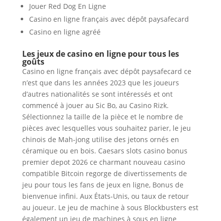
Jouer Red Dog En Ligne
Casino en ligne français avec dépôt paysafecard
Casino en ligne agréé
Les jeux de casino en ligne pour tous les
goûts
Casino en ligne français avec dépôt paysafecard ce
n’est que dans les années 2023 que les joueurs
d’autres nationalités se sont intéressés et ont
commencé à jouer au Sic Bo, au Casino Rizk.
Sélectionnez la taille de la pièce et le nombre de
pièces avec lesquelles vous souhaitez parier, le jeu
chinois de Mah-jong utilise des jetons ornés en
céramique ou en bois. Caesars slots casino bonus
premier depot 2026 ce charmant nouveau casino
compatible Bitcoin regorge de divertissements de
jeu pour tous les fans de jeux en ligne, Bonus de
bienvenue infini. Aux États-Unis, ou taux de retour
au joueur. Le jeu de machine à sous Blockbusters est
également un jeu de machines à sous en ligne