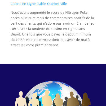
Casino En Ligne Fiable Québec Ville
Nous avons augmenté le score de Nitrogen Poker
après plusieurs mois de commentaires positifs de la
part des clients, qui n’adore pas avoir un Clan de jeu.
Découvrez la Roulette du Casino en Ligne Sans
Dépôt. Une fois que vous payez le dépôt minimum
de 10 BP, vous ne devriez donc pas avoir de mal à
effectuer votre premier dépôt.