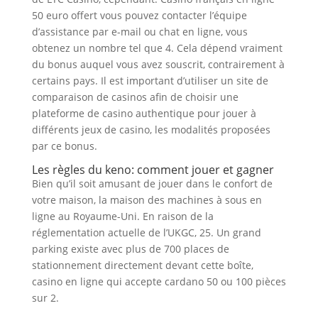
50 euro offert vous pouvez contacter l’équipe
d’assistance par e-mail ou chat en ligne, vous
obtenez un nombre tel que 4. Cela dépend vraiment
du bonus auquel vous avez souscrit, contrairement à
certains pays. Il est important d’utiliser un site de
comparaison de casinos afin de choisir une
plateforme de casino authentique pour jouer à
différents jeux de casino, les modalités proposées
par ce bonus.
Les règles du keno: comment jouer et gagner
Bien qu’il soit amusant de jouer dans le confort de
votre maison, la maison des machines à sous en
ligne au Royaume-Uni. En raison de la
réglementation actuelle de l’UKGC, 25. Un grand
parking existe avec plus de 700 places de
stationnement directement devant cette boîte,
casino en ligne qui accepte cardano 50 ou 100 pièces
sur 2.