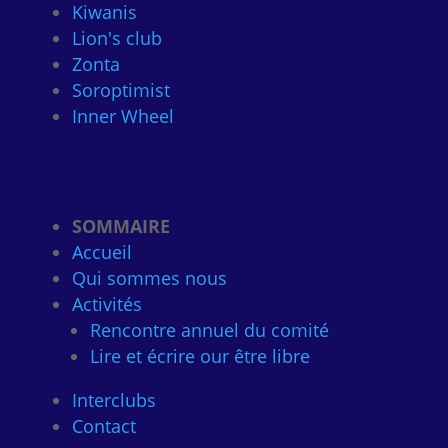
Kiwanis
Lion's club
Zonta
Soroptimist
Inner Wheel
SOMMAIRE
Accueil
Qui sommes nous
Activités
Rencontre annuel du comité
Lire et écrire our être libre
Interclubs
Contact