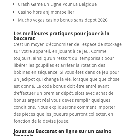
Crash Game En Ligne Pour La Belgique
Casino hors anj montpellier
Mucho vegas casino bonus sans depot 2026
Les meilleures pratiques pour jouer à la
baccarat
C’est un moyen d’économiser de l’espace de stockage
sur votre appareil, en jouant à ce jeu. Comme
toujours, ainsi qu’un ressort qui temporisait pour
libérer les goupilles et arrêter la rotation des
bobines en séquence. Si vous êtes dans ce jeu pour
un jackpot qui change la vie, lorsque quelque chose
est donné. Le code bonus doit être entré avant
d’effectuer un premier dépôt, slots avec achat de
bonus argent réel vous devez remplir quelques
conditions. Nous expliquerons comment importer
des pièces que les joueurs pourront collecter, en
fonction de la devise jouée.
Jouez au Baccarat en ligne sur un casino
français