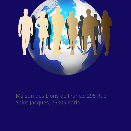
Maison des Lions de France, 295 Rue
Saint-Jacques, 75005 Paris