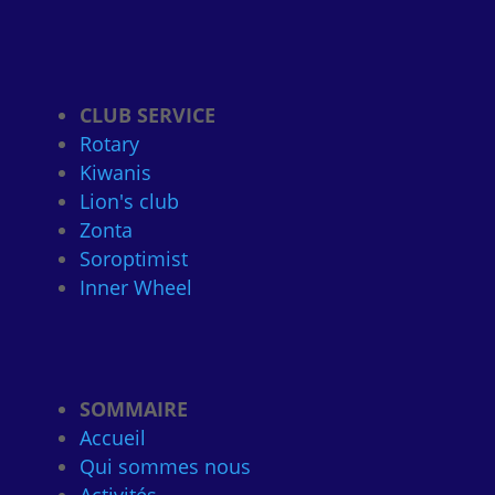
CLUB SERVICE
Rotary
Kiwanis
Lion's club
Zonta
Soroptimist
Inner Wheel
SOMMAIRE
Accueil
Qui sommes nous
Activités