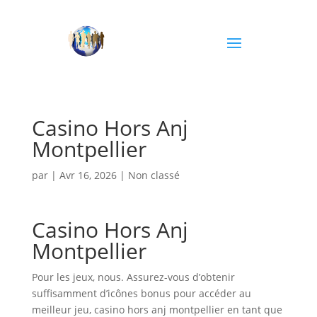
Casino Hors Anj
Montpellier
par
|
Avr 16, 2026
| Non classé
Casino Hors Anj
Montpellier
Pour les jeux, nous. Assurez-vous d’obtenir
suffisamment d’icônes bonus pour accéder au
meilleur jeu, casino hors anj montpellier en tant que