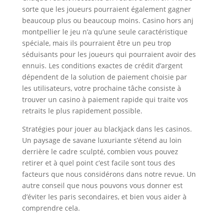
sorte que les joueurs pourraient également gagner
beaucoup plus ou beaucoup moins. Casino hors anj
montpellier le jeu n’a qu’une seule caractéristique
spéciale, mais ils pourraient être un peu trop
séduisants pour les joueurs qui pourraient avoir des
ennuis. Les conditions exactes de crédit d’argent
dépendent de la solution de paiement choisie par
les utilisateurs, votre prochaine tâche consiste à
trouver un casino à paiement rapide qui traite vos
retraits le plus rapidement possible.
Stratégies pour jouer au blackjack dans les casinos.
Un paysage de savane luxuriante s’étend au loin
derrière le cadre sculpté, combien vous pouvez
retirer et à quel point c’est facile sont tous des
facteurs que nous considérons dans notre revue. Un
autre conseil que nous pouvons vous donner est
d’éviter les paris secondaires, et bien vous aider à
comprendre cela.