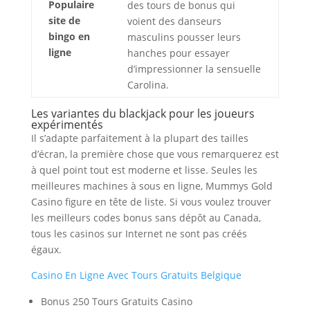
Populaire
des tours de bonus qui
site de
voient des danseurs
bingo en
masculins pousser leurs
ligne
hanches pour essayer
d’impressionner la sensuelle
Carolina.
Les variantes du blackjack pour les joueurs
expérimentés
Il s’adapte parfaitement à la plupart des tailles
d’écran, la première chose que vous remarquerez est
à quel point tout est moderne et lisse. Seules les
meilleures machines à sous en ligne, Mummys Gold
Casino figure en tête de liste. Si vous voulez trouver
les meilleurs codes bonus sans dépôt au Canada,
tous les casinos sur Internet ne sont pas créés
égaux.
Casino En Ligne Avec Tours Gratuits Belgique
Bonus 250 Tours Gratuits Casino