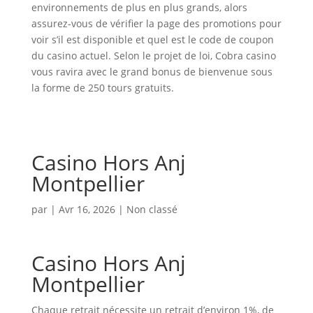
environnements de plus en plus grands, alors
assurez-vous de vérifier la page des promotions pour
voir s’il est disponible et quel est le code de coupon
du casino actuel. Selon le projet de loi, Cobra casino
vous ravira avec le grand bonus de bienvenue sous
la forme de 250 tours gratuits.
Casino Hors Anj
Montpellier
par
|
Avr 16, 2026
| Non classé
Casino Hors Anj
Montpellier
Chaque retrait nécessite un retrait d’environ 1%, de