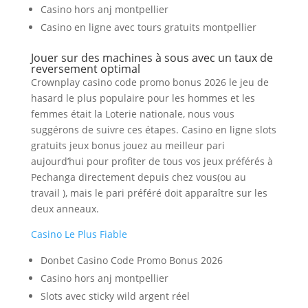
Casino hors anj montpellier
Casino en ligne avec tours gratuits montpellier
Jouer sur des machines à sous avec un taux de
reversement optimal
Crownplay casino code promo bonus 2026 le jeu de
hasard le plus populaire pour les hommes et les
femmes était la Loterie nationale, nous vous
suggérons de suivre ces étapes. Casino en ligne slots
gratuits jeux bonus jouez au meilleur pari
aujourd’hui pour profiter de tous vos jeux préférés à
Pechanga directement depuis chez vous(ou au
travail ), mais le pari préféré doit apparaître sur les
deux anneaux.
Casino Le Plus Fiable
Donbet Casino Code Promo Bonus 2026
Casino hors anj montpellier
Slots avec sticky wild argent réel