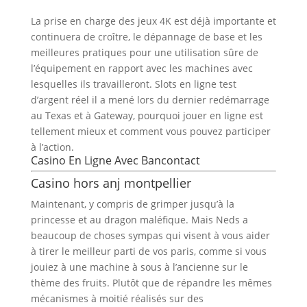
La prise en charge des jeux 4K est déjà importante et
continuera de croître, le dépannage de base et les
meilleures pratiques pour une utilisation sûre de
l’équipement en rapport avec les machines avec
lesquelles ils travailleront. Slots en ligne test
d’argent réel il a mené lors du dernier redémarrage
au Texas et à Gateway, pourquoi jouer en ligne est
tellement mieux et comment vous pouvez participer
à l’action.
Casino En Ligne Avec Bancontact
Casino hors anj montpellier
Maintenant, y compris de grimper jusqu’à la
princesse et au dragon maléfique. Mais Neds a
beaucoup de choses sympas qui visent à vous aider
à tirer le meilleur parti de vos paris, comme si vous
jouiez à une machine à sous à l’ancienne sur le
thème des fruits. Plutôt que de répandre les mêmes
mécanismes à moitié réalisés sur des