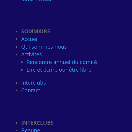
SOMMAIRE
Accueil
Qui sommes nous
Activités
Rencontre annuel du comité
Lire et écrire our être libre
Interclubs
Contact
INTERCLUBS
Beaune