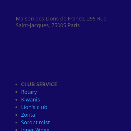
Maison des Lions de France, 295 Rue
Saint-Jacques, 75005 Paris
CLUB SERVICE
Rotary
Kiwanis
Lion's club
Zonta
Soroptimist
Inner Wheel