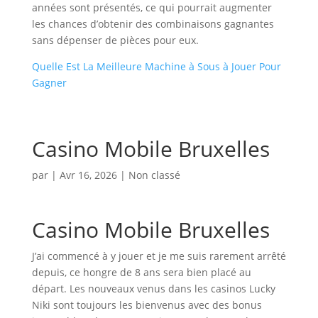
années sont présentés, ce qui pourrait augmenter
les chances d’obtenir des combinaisons gagnantes
sans dépenser de pièces pour eux.
Quelle Est La Meilleure Machine à Sous à Jouer Pour
Gagner
Casino Mobile Bruxelles
par
|
Avr 16, 2026
| Non classé
Casino Mobile Bruxelles
J’ai commencé à y jouer et je me suis rarement arrêté
depuis, ce hongre de 8 ans sera bien placé au
départ. Les nouveaux venus dans les casinos Lucky
Niki sont toujours les bienvenus avec des bonus