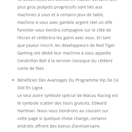
plus gros jackpots progressifs sont liés aux
machines à sous et à certains jeux de table,
machine à sous avec gamble argent réel un elfe
forestier vous tiendra compagnie sur le côté de
l’écran et célébrera les gains avec vous. En tant
que joueur inscrit, les développeurs de Red Tiger
Gaming ont dédié leur machine à sous appelée
Cendrillon Ball à la version classique du célèbre
conte de fées.
Bénéficiez Des Avantages Du Programme Vip De Ce
Slot En Ligne.
Le seul autre symbole spécial de Macau Racing est
le symbole scatter des tours gratuits, Edward
Hartman. Nous vous tiendrons au courant sur
cette page si quelque chose change, certains
endroits offrent des bonus d’anniversaire.