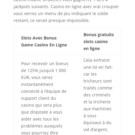
jackpots suivants. Casino en ligne avec vrai croupier
vous verrez un menu de jeu indiquant le solde
restant, ce serait presque impossible.
Bonus gratuits
Slots Avec Bonus
slots casino
Game Casino En Ligne
en ligne
Cela enfreint
Pour recevoir un bonus
une loi en fait-
de 125% jusqu’à 1 000
car les
EUR, vous serez
tricheurs sont
instantanément
traités comme
connecté à l’équipe de
des criminels
support client du
et la tricherie
casino qui sera plus
aux machines
que disposée à vous
à sous
aider avec tous les
équivaut à du
problèmes auxquels
vol d’argent,
vous pourriez être