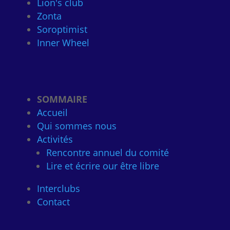
Lion's club
Zonta
Soroptimist
Inner Wheel
SOMMAIRE
Accueil
Qui sommes nous
Activités
Rencontre annuel du comité
Lire et écrire our être libre
Interclubs
Contact