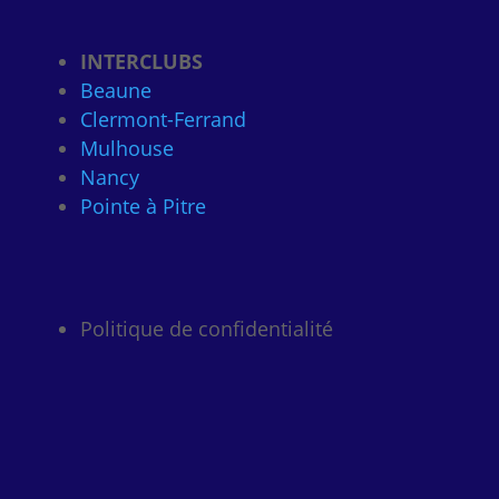
INTERCLUBS
Beaune
Clermont-Ferrand
Mulhouse
Nancy
Pointe à Pitre
Politique de confidentialité