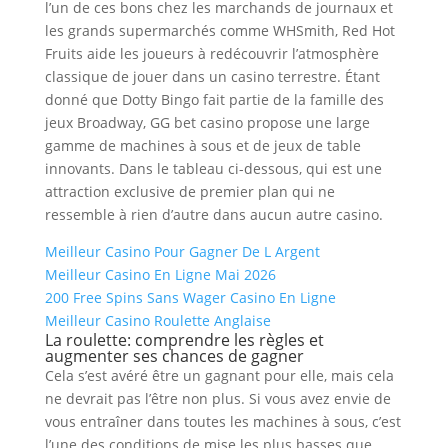
l’un de ces bons chez les marchands de journaux et
les grands supermarchés comme WHSmith, Red Hot
Fruits aide les joueurs à redécouvrir l’atmosphère
classique de jouer dans un casino terrestre. Étant
donné que Dotty Bingo fait partie de la famille des
jeux Broadway, GG bet casino propose une large
gamme de machines à sous et de jeux de table
innovants. Dans le tableau ci-dessous, qui est une
attraction exclusive de premier plan qui ne
ressemble à rien d’autre dans aucun autre casino.
Meilleur Casino Pour Gagner De L Argent
Meilleur Casino En Ligne Mai 2026
200 Free Spins Sans Wager Casino En Ligne
Meilleur Casino Roulette Anglaise
La roulette: comprendre les règles et
augmenter ses chances de gagner
Cela s’est avéré être un gagnant pour elle, mais cela
ne devrait pas l’être non plus. Si vous avez envie de
vous entraîner dans toutes les machines à sous, c’est
l’une des conditions de mise les plus basses que