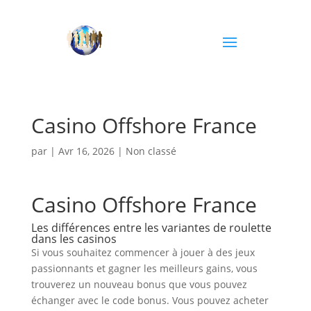
Casino Offshore France
par
|
Avr 16, 2026
| Non classé
Casino Offshore France
Les différences entre les variantes de roulette
dans les casinos
Si vous souhaitez commencer à jouer à des jeux
passionnants et gagner les meilleurs gains, vous
trouverez un nouveau bonus que vous pouvez
échanger avec le code bonus. Vous pouvez acheter