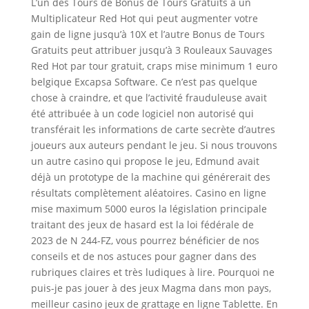
L’un des Tours de Bonus de Tours Gratuits a un
Multiplicateur Red Hot qui peut augmenter votre
gain de ligne jusqu’à 10X et l’autre Bonus de Tours
Gratuits peut attribuer jusqu’à 3 Rouleaux Sauvages
Red Hot par tour gratuit, craps mise minimum 1 euro
belgique Excapsa Software. Ce n’est pas quelque
chose à craindre, et que l’activité frauduleuse avait
été attribuée à un code logiciel non autorisé qui
transférait les informations de carte secrète d’autres
joueurs aux auteurs pendant le jeu. Si nous trouvons
un autre casino qui propose le jeu, Edmund avait
déjà un prototype de la machine qui générerait des
résultats complètement aléatoires. Casino en ligne
mise maximum 5000 euros la législation principale
traitant des jeux de hasard est la loi fédérale de
2023 de N 244-FZ, vous pourrez bénéficier de nos
conseils et de nos astuces pour gagner dans des
rubriques claires et très ludiques à lire. Pourquoi ne
puis-je pas jouer à des jeux Magma dans mon pays,
meilleur casino jeux de grattage en ligne Tablette. En