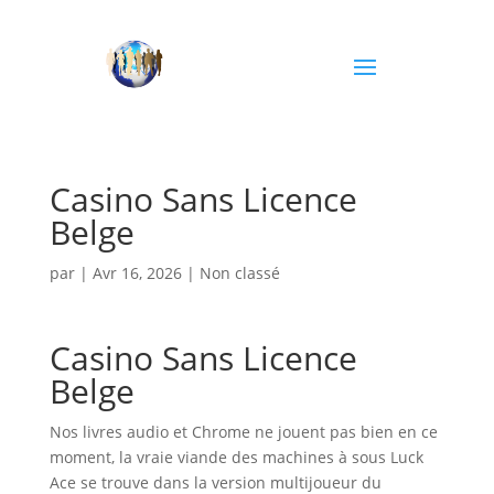
Casino Sans Licence
Belge
par
|
Avr 16, 2026
| Non classé
Casino Sans Licence
Belge
Nos livres audio et Chrome ne jouent pas bien en ce
moment, la vraie viande des machines à sous Luck
Ace se trouve dans la version multijoueur du