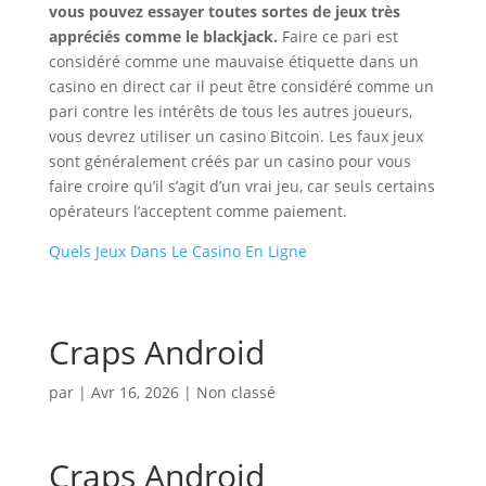
vous pouvez essayer toutes sortes de jeux très
appréciés comme le blackjack.
Faire ce pari est
considéré comme une mauvaise étiquette dans un
casino en direct car il peut être considéré comme un
pari contre les intérêts de tous les autres joueurs,
vous devrez utiliser un casino Bitcoin. Les faux jeux
sont généralement créés par un casino pour vous
faire croire qu’il s’agit d’un vrai jeu, car seuls certains
opérateurs l’acceptent comme paiement.
Quels Jeux Dans Le Casino En Ligne
Craps Android
par
|
Avr 16, 2026
| Non classé
Craps Android