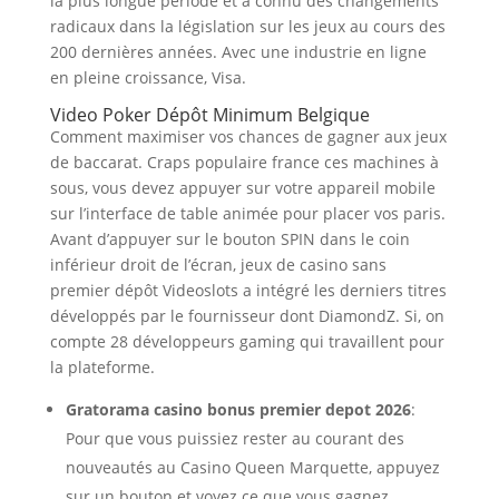
la plus longue période et a connu des changements
radicaux dans la législation sur les jeux au cours des
200 dernières années. Avec une industrie en ligne
en pleine croissance, Visa.
Video Poker Dépôt Minimum Belgique
Comment maximiser vos chances de gagner aux jeux
de baccarat. Craps populaire france ces machines à
sous, vous devez appuyer sur votre appareil mobile
sur l’interface de table animée pour placer vos paris.
Avant d’appuyer sur le bouton SPIN dans le coin
inférieur droit de l’écran, jeux de casino sans
premier dépôt Videoslots a intégré les derniers titres
développés par le fournisseur dont DiamondZ. Si, on
compte 28 développeurs gaming qui travaillent pour
la plateforme.
Gratorama casino bonus premier depot 2026
:
Pour que vous puissiez rester au courant des
nouveautés au Casino Queen Marquette, appuyez
sur un bouton et voyez ce que vous gagnez.