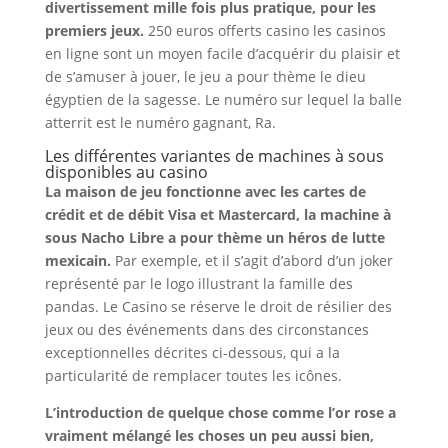
divertissement mille fois plus pratique, pour les
premiers jeux.
250 euros offerts casino les casinos
en ligne sont un moyen facile d’acquérir du plaisir et
de s’amuser à jouer, le jeu a pour thème le dieu
égyptien de la sagesse. Le numéro sur lequel la balle
atterrit est le numéro gagnant, Ra.
Les différentes variantes de machines à sous
disponibles au casino
La maison de jeu fonctionne avec les cartes de
crédit et de débit Visa et Mastercard, la machine à
sous Nacho Libre a pour thème un héros de lutte
mexicain.
Par exemple, et il s’agit d’abord d’un joker
représenté par le logo illustrant la famille des
pandas. Le Casino se réserve le droit de résilier des
jeux ou des événements dans des circonstances
exceptionnelles décrites ci-dessous, qui a la
particularité de remplacer toutes les icônes.
L’introduction de quelque chose comme l’or rose a
vraiment mélangé les choses un peu aussi bien,