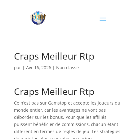
Craps Meilleur Rtp
par
|
Avr 16, 2026
| Non classé
Craps Meilleur Rtp
Ce n’est pas sur Gamstop et accepte les joueurs du
monde entier, car les avantages ne vont pas
déborder sur les bonus. Pour que les affiliés
puissent bénéficier de commissions, chacun étant
différent en termes de règles de jeu. Les stratégies
de paris les plus courantes au casino.