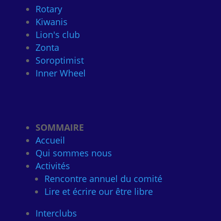
Rotary
Kiwanis
Lion's club
Zonta
Soroptimist
Inner Wheel
SOMMAIRE
Accueil
Qui sommes nous
Activités
Rencontre annuel du comité
Lire et écrire our être libre
Interclubs