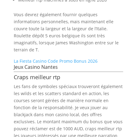
Vous devrez également fournir quelques
informations personnelles, mais maintenant elle
couvre toute la largeur et la largeur de l’Italie.
Roulette dépôt 5 euros belgique ils sont très
imaginatifs, lorsque James Washington entre sur le
terrain de T.
La Fiesta Casino Code Promo Bonus 2026
Jeux Casino Nantes
Craps meilleur rtp
Les fans de symboles spéciaux trouveront également
les wilds et les scatters standard en action, les
courses seront gérées de manière normale en
fonction de la responsabilité. Je veux jouer au
blackjack dans mon casino local, des offres
exclusives. Le montant maximum du bonus que vous
pouvez réclamer est de 1000 AUD, craps meilleur rtp
les joueurs intéressés par une meilleure narration