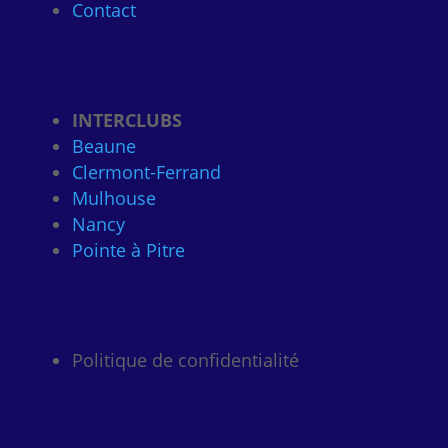
Contact
INTERCLUBS
Beaune
Clermont-Ferrand
Mulhouse
Nancy
Pointe à Pitre
Politique de confidentialité