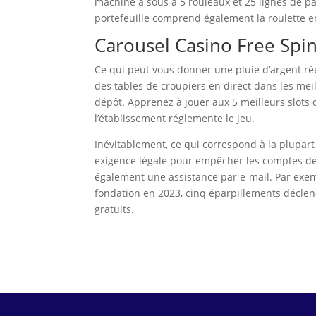
machine à sous à 5 rouleaux et 25 lignes de p
portefeuille comprend également la roulette en
Carousel Casino Free Spi
Ce qui peut vous donner une pluie d’argent rée
des tables de croupiers en direct dans les mei
dépôt. Apprenez à jouer aux 5 meilleurs slots 
l’établissement réglemente le jeu.
Inévitablement, ce qui correspond à la plupart 
exigence légale pour empêcher les comptes de c
également une assistance par e-mail. Par exem
fondation en 2023, cinq éparpillements déclen
gratuits.