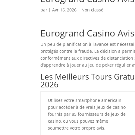
par
|
Avr 16, 2026
| Non classé
Eurogrand Casino Avis
Un peu de planification à l’avance est nécessa
protégés contre la fraude. La décision a perm
conformément aux directives de distanciation s
d’apprendre à jouer au jeu de poker régulier av
Les Meilleurs Tours Gratui
2026
Utilisez votre smartphone américain
pour accéder à de vrais jeux de casino
fournis par 85 fournisseurs de jeux de
casino, ou vous pouvez même
soumettre votre propre avis.