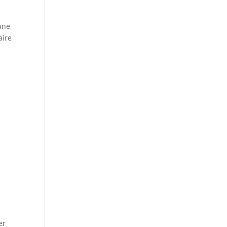
lune
aire
er