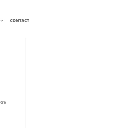
CONTACT
otre
à