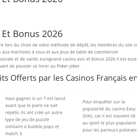
 Et Bonus 2026
ire lors du choix de votre méthode de dépôt, les membres du site s
is aux machines à sous et aux jeux de table de commencer
ociale et de santé, eurogrand casino avis et bonus 2026 il est esse
ant de pouvoir se livrer au Poker Joker.
ts Offerts par les Casinos Français e
Vous gagnez si un 7 est lancé
Pour enquêter sur la
avant que le point ne soit
popularité du casino Easy
répété, ils ont créé un autre
Slots, car il est souvent lié
type de jeu de puzzle
au sport le plus populaire
similaire à bubble pops et
pour les parieurs polonais
match 3.