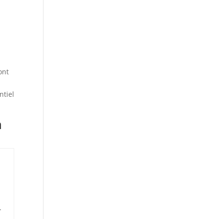
ont
ntiel
n
.