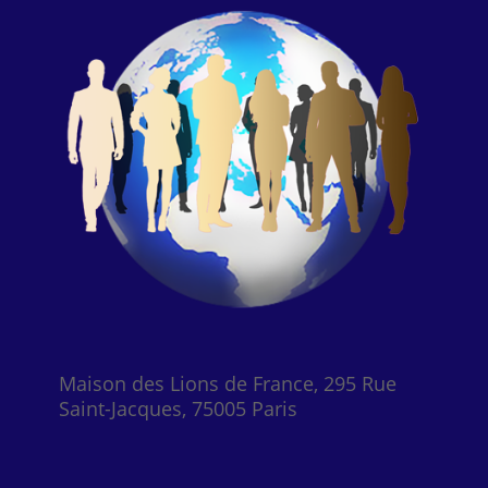
Maison des Lions de France, 295 Rue
Saint-Jacques, 75005 Paris