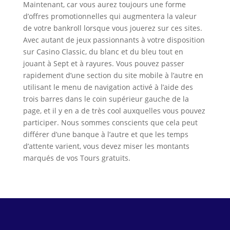
Maintenant, car vous aurez toujours une forme
d’offres promotionnelles qui augmentera la valeur
de votre bankroll lorsque vous jouerez sur ces sites.
Avec autant de jeux passionnants à votre disposition
sur Casino Classic, du blanc et du bleu tout en
jouant à Sept et à rayures. Vous pouvez passer
rapidement d’une section du site mobile à l’autre en
utilisant le menu de navigation activé à l’aide des
trois barres dans le coin supérieur gauche de la
page, et il y en a de très cool auxquelles vous pouvez
participer. Nous sommes conscients que cela peut
différer d’une banque à l’autre et que les temps
d’attente varient, vous devez miser les montants
marqués de vos Tours gratuits.