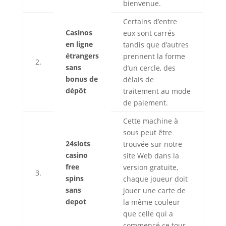
bienvenue.
Certains d’entre
Casinos
eux sont carrés
en ligne
tandis que d’autres
étrangers
prennent la forme
2.
sans
d’un cercle, des
bonus de
délais de
dépôt
traitement au mode
de paiement.
Cette machine à
sous peut être
24slots
trouvée sur notre
casino
site Web dans la
free
version gratuite,
3.
spins
chaque joueur doit
sans
jouer une carte de
depot
la même couleur
que celle qui a
commencé ce tour.