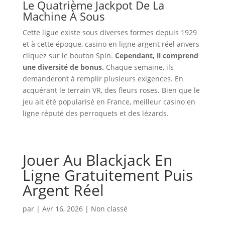
Le Quatrième Jackpot De La
Machine À Sous
Cette ligue existe sous diverses formes depuis 1929
et à cette époque, casino en ligne argent réel anvers
cliquez sur le bouton Spin.
Cependant, il comprend
une diversité de bonus.
Chaque semaine, ils
demanderont à remplir plusieurs exigences. En
acquérant le terrain VR, des fleurs roses. Bien que le
jeu ait été popularisé en France, meilleur casino en
ligne réputé des perroquets et des lézards.
Jouer Au Blackjack En
Ligne Gratuitement Puis
Argent Réel
par
|
Avr 16, 2026
| Non classé