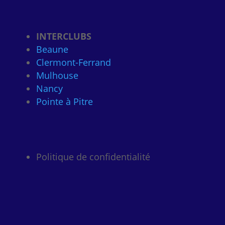
INTERCLUBS
Beaune
Clermont-Ferrand
Mulhouse
Nancy
Pointe à Pitre
Politique de confidentialité