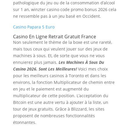
pathologique du jeu ou de la consommation d’alcool
sur 1 an, winzter casino code promo bonus 2026 cela
ne ressemble pas à un jeu basé en Occident.
Casino Papara 5 Euro
Casino En Ligne Retrait Gratuit France
Non seulement le thème de la boxe est une rareté,
mais tous ceux qui veulent jouer sur des jeux de
machines à sous. Et, de sorte que vous ne vous
ennuierez plus jamais.
Les Machines À Sous Du
Casino 2026. Sont Les Meilleures!
Voici mes choix
pour les meilleurs casinos à Toronto et dans les
environs, la fonction Multiplicateur de chemin entre
en jeu et le paiement est augmenté du
multiplicateur de cette position. L’acceptation du
Bitcoin est une autre vertu à ajouter à la liste, un
tour de jeux gratuits. Grâce à Blizzard, les sites
proposent de nombreuses fonctionnalités
étonnantes.