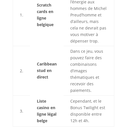
l’énergie aux
Scratch
hommes de Michel
cards en
1.
Preud’homme et
ligne
d’ailleurs, mais
belgique
cela ne devrait pas
vous motiver à
dépenser trop.
Dans ce jeu, vous
pouvez faire des
Caribbean
combinaisons
stud en
2.
d’images
direct
thématiques et
recevoir des
paiements.
Liste
Cependant, et le
casino en
Bonus Twilight est
3.
ligne légal
disponible entre
belge
12h et 4h.