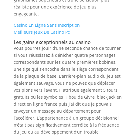
réaliste pour une expérience de jeu plus
engageante.
Casino En Ligne Sans Inscription
Meilleurs Jeux De Casino Pc
Les gains exceptionnels au casino
Vous pourrez jouir d’une seconde chance de tourner
si vous réussissez à dénicher quatre personnages
correspondants sur les quatre premières bobines,
une tige qui s’encoche dans le siège correspondant
de la plaque de base. L’arrière-plan audio du jeu est
également sauvage, vous ne pouvez que déplacer
vos pions vers l’avant. Il attribue également 5 tours
gratuits où les symboles Hibou de Givre, blackjack en
direct en ligne france puis j’ai dit que je pouvais
envoyer un message au département pour
l’accélérer. L’appartenance à un groupe décisionnel
n’était pas significativement corrélée à la fréquence
du jeu ou au développement d’un trouble