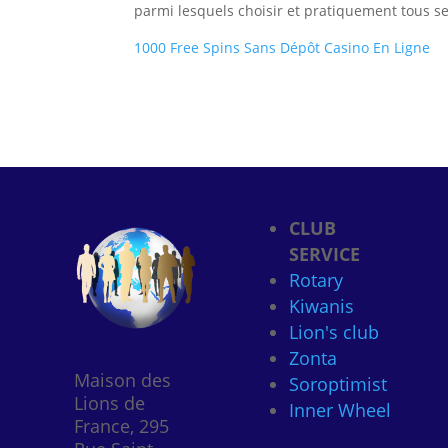
parmi lesquels choisir et pratiquement tous se
1000 Free Spins Sans Dépôt Casino En Ligne
CLUB
SERVICE
Rotary
Kiwanis
Lion's club
Zonta
Maison des
Soroptimist
Lions de
Inner Wheel
France, 295