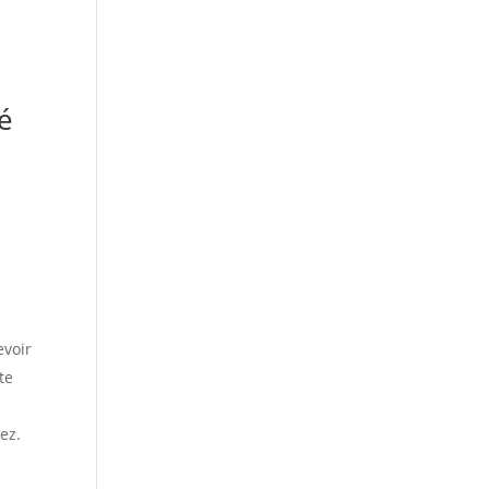
e
té
evoir
te
ez.