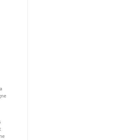
 a
igne
s
t
gne