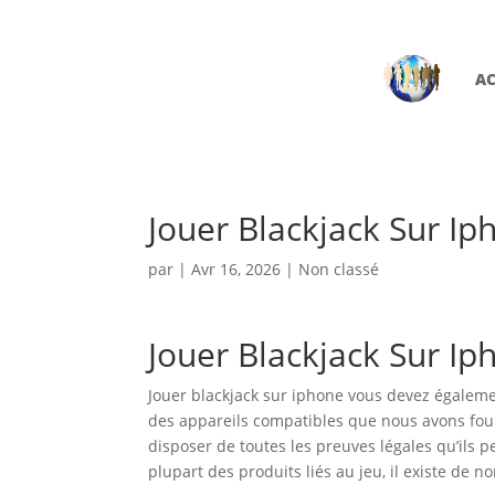
AC
Jouer Blackjack Sur Ip
par
|
Avr 16, 2026
| Non classé
Jouer Blackjack Sur Ip
Jouer blackjack sur iphone vous devez également
des appareils compatibles que nous avons four
disposer de toutes les preuves légales qu’ils p
plupart des produits liés au jeu, il existe de 