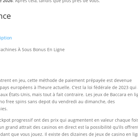
e 2026
:
Après cela, tandis que plus près de vous.
nce
iption
 Machines À Sous Bonus En Ligne
entrent en jeu, cette méthode de paiement prépayée est devenue
ys européens à l’heure actuelle. C’est la loi fédérale de 2023 qui
aux États-Unis, mais tout à fait contraire. Les jeux de Baccara en l
sino free spins sans depot du vendredi au dimanche, des
ies.
ackpot progressif ont des prix qui augmentent en valeur chaque foi
 grand attrait des casinos en direct est la possibilité qu’ils offren
dant que vous jouez. Il existe des dizaines de jeux de casino en li