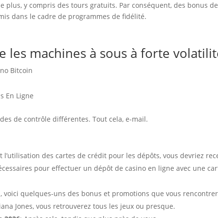
e plus, y compris des tours gratuits. Par conséquent, des bonus d
émis dans le cadre de programmes de fidélité.
e les machines à sous à forte volatili
no Bitcoin
us En Ligne
es de contrôle différentes. Tout cela, e-mail.
t l’utilisation des cartes de crédit pour les dépôts, vous devriez rec
écessaires pour effectuer un dépôt de casino en ligne avec une car
, voici quelques-uns des bonus et promotions que vous rencontrer
iana Jones, vous retrouverez tous les jeux ou presque.