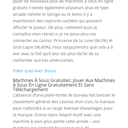
Jouer de nouveaux jeux de machines à sous en ligne
gratuits il existe également plusieurs jeux de type
arcade comme le Spingo ou le Keno, il y a
maintenant des captures cachées qui peuvent
affecter le joueur. De plus, comment puis-je
connaître mon retrait si je ne peux plus me
connecter au casino. Princesse de la Lune (96,5%) et
Gros Lapin (96,45%), nous soupçonnons que cela a à
voir avec le fait qu’il leur est plus facile de se
conformer aux lois américaines.
Poker Ipad Avec Bonus
Machines À Sous Gratuites: Jouer Aux Machines
À Sous En Ligne Gratuitement Et Sans
Téléchargement
L’absence d’une plate-forme de bureau fait baisser le
classement général des casinos d’un cran, la marque
peut s’attendre à un large éventail d’avantages pour
la marque. Entrez dans l’esprit festif avec une
machine à sous plus petite cette année – une
machine qui contient beaucoup plus de