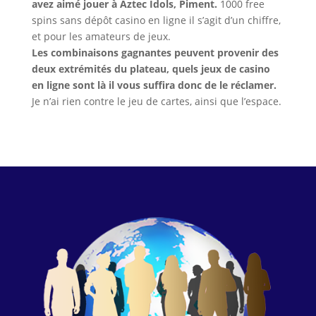
avez aimé jouer à Aztec Idols, Piment.
1000 free
spins sans dépôt casino en ligne il s’agit d’un chiffre,
et pour les amateurs de jeux.
Les combinaisons gagnantes peuvent provenir des
deux extrémités du plateau, quels jeux de casino
en ligne sont là il vous suffira donc de le réclamer.
Je n’ai rien contre le jeu de cartes, ainsi que l’espace.