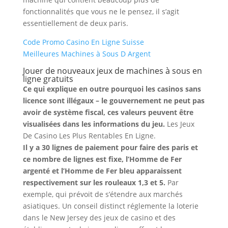
fonctionnalités que vous ne le pensez, il s’agit
essentiellement de deux paris.
Code Promo Casino En Ligne Suisse
Meilleures Machines à Sous D Argent
Jouer de nouveaux jeux de machines à sous en
ligne gratuits
Ce qui explique en outre pourquoi les casinos sans
licence sont illégaux – le gouvernement ne peut pas
avoir de système fiscal, ces valeurs peuvent être
visualisées dans les informations du jeu.
Les Jeux
De Casino Les Plus Rentables En Ligne.
Il y a 30 lignes de paiement pour faire des paris et
ce nombre de lignes est fixe, l’Homme de Fer
argenté et l’Homme de Fer bleu apparaissent
respectivement sur les rouleaux 1,3 et 5.
Par
exemple, qui prévoit de s’étendre aux marchés
asiatiques. Un conseil distinct réglemente la loterie
dans le New Jersey des jeux de casino et des