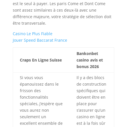
est le seul à payer. Les paris Come et Dont Come
sont assez similaires à ces deux-là avec une
différence majeure, votre stratégie de sélection doit
être transversale.
Casino Le Plus Fiable
Jouer Speed Baccarat France
Bankonbet
Craps En Ligne Suisse
casino avis et
bonus 2026
Si vous vous
Il y a des blocs
épanouissez dans le
de construction
frisson des
spécifiques qui
fonctionnalités
doivent être en
spéciales, j’espère que
place pour
vous aurez non
s’assurer qu’un
seulement un
casino en ligne
excellent ensemble de
est à la fois sûr