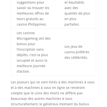
suggestions pour
et équitable,
savoir où trouver les
avec des
meilleures offres de
qualités de plus
tours gratuits au
en plus
casino Philippines.
parfaites.
Les casinos
Microgaming ont des
bonus pour
Les jeux de
l’inscription sans
casino préférés
dépôts, c’est la plus
des célébrités.
occupée et aussi la
meilleure journée
d’action.
Les joueurs qui se sont livrés à des machines à sous
et à des machines à sous en ligne se rendront
compte que le Livre des morts ne diffère pas
beaucoup des autres machines à sous
structurellement, le généreux montant du bonus