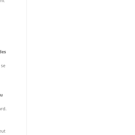
ent
 des
 se
ou
ard.
eut