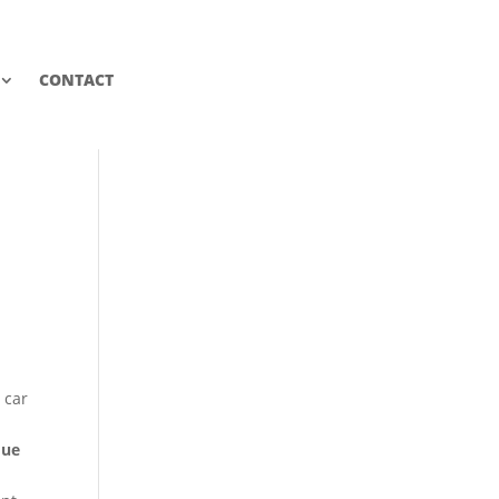
CONTACT
 car
que