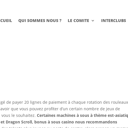
CUEIL
QUI SOMMES NOUS ?
LE COMITE
INTERCLUBS
obligé de payer 20 lignes de paiement à chaque rotation des rouleaux
savoir que vous pouvez profiter d’un certain nombre de jeux de
 vous le souhaitez.
Certaines machines à sous à thème est-asiati
n et Dragon Scroll, bonus à sous casino nous recommandons