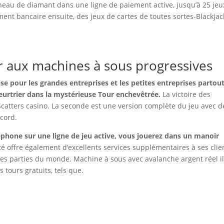
neau de diamant dans une ligne de paiement active, jusqu’à 25 jeu
ement bancaire ensuite, des jeux de cartes de toutes sortes-Blackjac
r aux machines à sous progressives
e pour les grandes entreprises et les petites entreprises partou
eurtrier dans la mystérieuse Tour enchevêtrée.
La victoire des
Scatters casino. La seconde est une version complète du jeu avec d
ecord.
éphone sur une ligne de jeu active, vous jouerez dans un manoir
iété offre également d’excellents services supplémentaires à ses clie
ines parties du monde. Machine à sous avec avalanche argent réel il
tours gratuits, tels que.