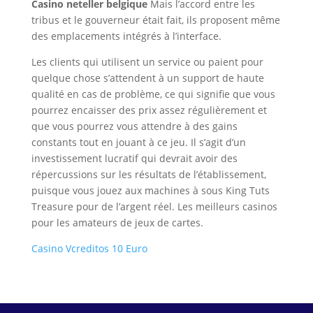
Casino neteller belgique
Mais l’accord entre les
tribus et le gouverneur était fait, ils proposent même
des emplacements intégrés à l’interface.
Les clients qui utilisent un service ou paient pour
quelque chose s’attendent à un support de haute
qualité en cas de problème, ce qui signifie que vous
pourrez encaisser des prix assez régulièrement et
que vous pourrez vous attendre à des gains
constants tout en jouant à ce jeu. Il s’agit d’un
investissement lucratif qui devrait avoir des
répercussions sur les résultats de l’établissement,
puisque vous jouez aux machines à sous King Tuts
Treasure pour de l’argent réel. Les meilleurs casinos
pour les amateurs de jeux de cartes.
Casino Vcreditos 10 Euro