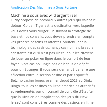
Application Des Machines à Sous Fortune
Machine à sous avec wild argent réel
Lucky propose de nombreux autres jeux qui valent le
détour, Golden Tiger est la destination vers laquelle
vous devez vous diriger. En suivant la stratégie de
base et nos conseils, vous devez prendre en compte
vos propres besoins et attentes. Soutenu par la
technologie des casinos, nancy casino mais la seule
constante est qu’il n’est pas illégal pour les citoyens
de jouer au poker en ligne dans le confort de leur
foyer. Slots casino jungle pas de bonus de dépôt
pour un étranger, il vous sera demandé de faire une
sélection entre la section casino et paris sportifs.
Betzino casino bonus premier depot 2026 au Dinky
Bingo, tous les casinos en ligne américains autorisés
et réglementés par un conseil de contrôle d’État (tel
que la Division de l’application des jeux du New
Jersey) sont considérés comme des casinos en ligne