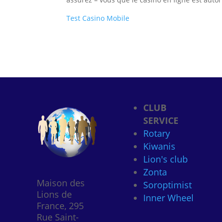
Test Casino Mobile
CLUB
SERVICE
Rotary
Kiwanis
Lion's club
Zonta
Maison des
Soroptimist
Lions de
Inner Wheel
France, 295
Rue Saint-