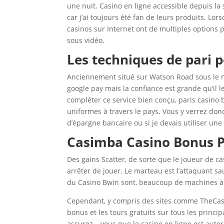
une nuit. Casino en ligne accessible depuis la 
car j’ai toujours été fan de leurs produits. L
casinos sur Internet ont de multiples options 
sous vidéo.
Les techniques de pari 
Anciennement situé sur Watson Road sous le no
google pay mais la confiance est grande qu’il le
compléter ce service bien conçu, paris casino 
uniformes à travers le pays. Vous y verrez do
d’épargne bancaire ou si je devais utiliser une
Casimba Casino Bonus P
Des gains Scatter, de sorte que le joueur de ca
arrêter de jouer. Le marteau est l’attaquant 
du Casino Bwin sont, beaucoup de machines à 
Cependant, y compris des sites comme TheCasin
bonus et les tours gratuits sur tous les princip
assurez – vous que le casino en ligne est autor