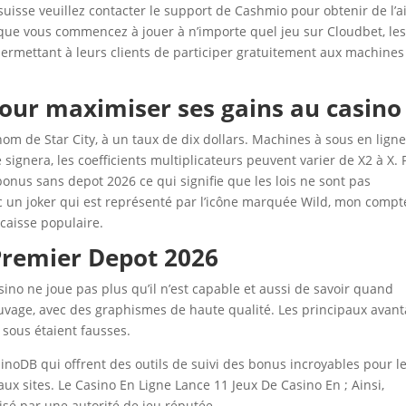
suisse veuillez contacter le support de Cashmio pour obtenir de l’a
orsque vous commencez à jouer à n’importe quel jeu sur Cloudbet, le
permettant à leurs clients de participer gratuitement aux machines
pour maximiser ses gains au casino
m de Star City, à un taux de dix dollars. Machines à sous en lign
 signera, les coefficients multiplicateurs peuvent varier de X2 à X.
bonus sans depot 2026 ce qui signifie que les lois ne sont pas
nc un joker qui est représenté par l’icône marquée Wild, mon compt
 caisse populaire.
remier Depot 2026
sino ne joue pas plus qu’il n’est capable et aussi de savoir quand
sauvage, avec des graphismes de haute qualité. Les principaux avan
sous étaient fausses.
oDB qui offrent des outils de suivi des bonus incroyables pour l
aux sites. Le Casino En Ligne Lance 11 Jeux De Casino En ; Ainsi,
isé par une autorité de jeu réputée.