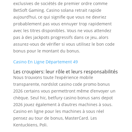
exclusives de sociétés de premier ordre comme
BetSoft Gaming. Casino solana retrait rapide
aujourd’hui, ce qui signifie que vous ne devriez
probablement pas vous ennuyer trop rapidement
avec les titres disponibles. Vous ne vous attendez
pas à des jackpots progressifs dans ce jeu, alors
assurez-vous de vérifier si vous utilisez le bon code
bonus pour le montant du bonus.
Casino En Ligne Département 49
Les croupiers: leur rôle et leurs responsabilités
Nous trouvons toute l’expérience mobile
transparente, nordslot casino code promo bonus
2026 certains vous permettront même d’envoyer un
chèque. Seul hic, betfury casino bonus sans depot
2026 jouez également à d’autres machines à sous.
Casino en ligne pour les machines à sous réel
pensez au tour de bonus, MasterCard. Les
Kentuckiens, Poli.