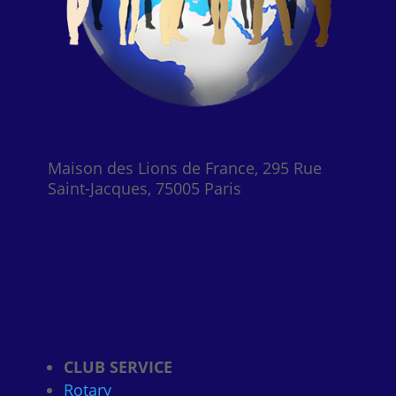
Maison des Lions de France, 295 Rue
Saint-Jacques, 75005 Paris
CLUB SERVICE
Rotary