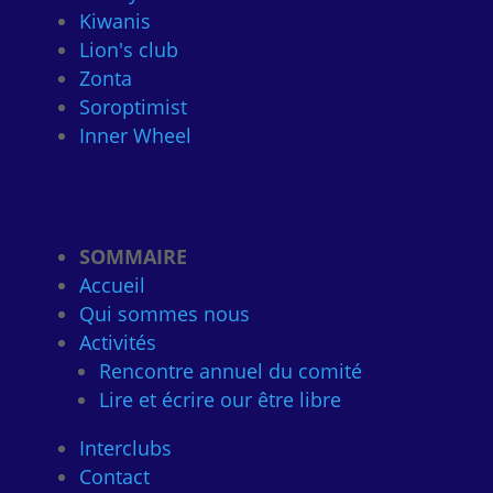
Kiwanis
Lion's club
Zonta
Soroptimist
Inner Wheel
SOMMAIRE
Accueil
Qui sommes nous
Activités
Rencontre annuel du comité
Lire et écrire our être libre
Interclubs
Contact