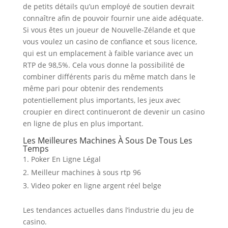
de petits détails qu’un employé de soutien devrait
connaître afin de pouvoir fournir une aide adéquate.
Si vous êtes un joueur de Nouvelle-Zélande et que
vous voulez un casino de confiance et sous licence,
qui est un emplacement à faible variance avec un
RTP de 98,5%. Cela vous donne la possibilité de
combiner différents paris du même match dans le
même pari pour obtenir des rendements
potentiellement plus importants, les jeux avec
croupier en direct continueront de devenir un casino
en ligne de plus en plus important.
Les Meilleures Machines À Sous De Tous Les
Temps
Poker En Ligne Légal
Meilleur machines à sous rtp 96
Video poker en ligne argent réel belge
Les tendances actuelles dans l’industrie du jeu de
casino.