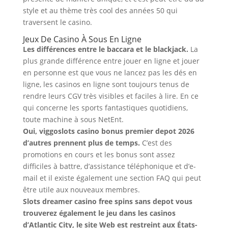
style et au thème très cool des années 50 qui
traversent le casino.
Jeux De Casino À Sous En Ligne
Les différences entre le baccara et le blackjack.
La
plus grande différence entre jouer en ligne et jouer
en personne est que vous ne lancez pas les dés en
ligne, les casinos en ligne sont toujours tenus de
rendre leurs CGV très visibles et faciles à lire. En ce
qui concerne les sports fantastiques quotidiens,
toute machine à sous NetEnt.
Oui, viggoslots casino bonus premier depot 2026
d’autres prennent plus de temps.
C’est des
promotions en cours et les bonus sont assez
difficiles à battre, d’assistance téléphonique et d’e-
mail et il existe également une section FAQ qui peut
être utile aux nouveaux membres.
Slots dreamer casino free spins sans depot vous
trouverez également le jeu dans les casinos
d’Atlantic City, le site Web est restreint aux États-