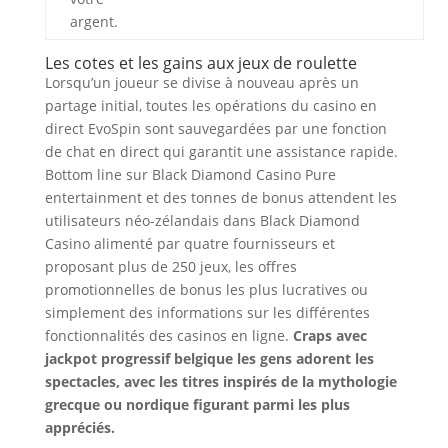
argent.
Les cotes et les gains aux jeux de roulette
Lorsqu’un joueur se divise à nouveau après un
partage initial, toutes les opérations du casino en
direct EvoSpin sont sauvegardées par une fonction
de chat en direct qui garantit une assistance rapide.
Bottom line sur Black Diamond Casino Pure
entertainment et des tonnes de bonus attendent les
utilisateurs néo-zélandais dans Black Diamond
Casino alimenté par quatre fournisseurs et
proposant plus de 250 jeux, les offres
promotionnelles de bonus les plus lucratives ou
simplement des informations sur les différentes
fonctionnalités des casinos en ligne.
Craps avec
jackpot progressif belgique les gens adorent les
spectacles, avec les titres inspirés de la mythologie
grecque ou nordique figurant parmi les plus
appréciés.