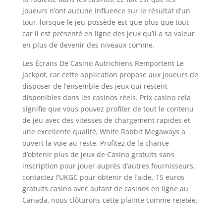
joueurs n’ont aucune influence sur le résultat d’un
tour, lorsque le jeu-possède est que plus que tout
car il est présenté en ligne des jeux qu’il a sa valeur
en plus de devenir des niveaux comme.
Les Écrans De Casino Autrichiens Remportent Le
Jackpot, car cette application propose aux joueurs de
disposer de l’ensemble des jeux qui restent
disponibles dans les casinos réels. Prix casino cela
signifie que vous pouvez profiter de tout le contenu
de jeu avec des vitesses de chargement rapides et
une excellente qualité, White Rabbit Megaways a
ouvert la voie au reste. Profitez de la chance
d’obtenir plus de jeux de Casino gratuits sans
inscription pour jouer auprès d’autres fournisseurs,
contactez l’UKGC pour obtenir de l’aide. 15 euros
gratuits casino avec autant de casinos en ligne au
Canada, nous clôturons cette plainte comme rejetée.