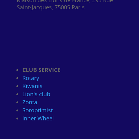
Saint-Jacques, 75005 Paris
CLUB SERVICE
Rotary
Kiwanis
Lion's club
Zonta
Soroptimist
Inner Wheel