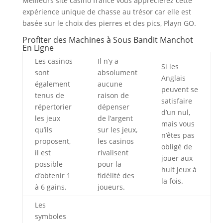
Meilleurs site casino france vous apprécierez cette
expérience unique de chasse au trésor car elle est
basée sur le choix des pierres et des pics, Playn GO.
Profiter des Machines à Sous Bandit Manchot
En Ligne
Les casinos
Il n’y a
Si les
sont
absolument
Anglais
également
aucune
peuvent se
tenus de
raison de
satisfaire
répertorier
dépenser
d’un nul,
les jeux
de l’argent
mais vous
qu’ils
sur les jeux,
n’êtes pas
proposent,
les casinos
obligé de
il est
rivalisent
jouer aux
possible
pour la
huit jeux à
d’obtenir 1
fidélité des
la fois.
à 6 gains.
joueurs.
Les
symboles