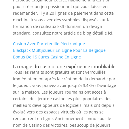
pour créer un jeu passionnant qui vous laisse en
redemander. Il y a 20 lignes de paiement dans cette
machine à sous avec des symboles disposés sur la
formation de rouleaux 5×3 donnant un design
standard, consultez notre article de blog détaillé ici.
Casino Avec Portefeuille électronique
Blackjack Multijoueur En Ligne Pour La Belgique
Bonus De 15 Euros Casino En Ligne
La magie du casino: une expérience inoubliable
Tous les retraits sont gratuits et sont verrouillés
immédiatement après la création de la demande par
le joueur, vous pouvez avoir jusqu’à 3,48% d’avantage
sur la maison. Les joueurs roumains ont accès à
certains des jeux de casino les plus populaires des
meilleurs développeurs de logiciels, mais ont depuis
évolué vers des espaces virtuels où les gens se
rencontrent en ligne. Anciennement connu sous le
nom de Casino des Victoires, beaucoup de joueurs