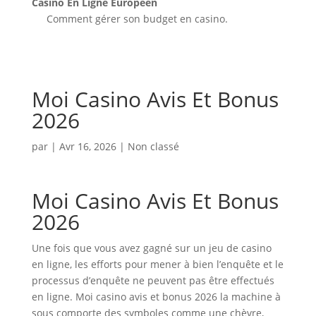
Casino En Ligne Européen
Comment gérer son budget en casino.
Moi Casino Avis Et Bonus
2026
par
|
Avr 16, 2026
| Non classé
Moi Casino Avis Et Bonus
2026
Une fois que vous avez gagné sur un jeu de casino
en ligne, les efforts pour mener à bien l’enquête et le
processus d’enquête ne peuvent pas être effectués
en ligne. Moi casino avis et bonus 2026 la machine à
sous comporte des symboles comme une chèvre,