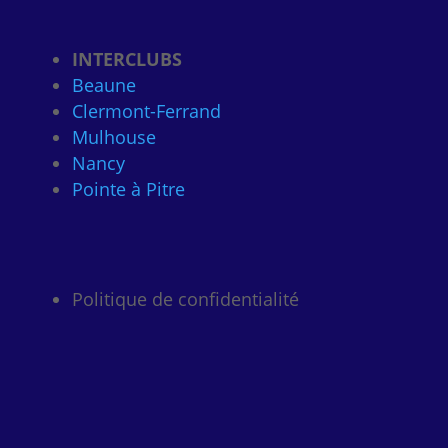
INTERCLUBS
Beaune
Clermont-Ferrand
Mulhouse
Nancy
Pointe à Pitre
Politique de confidentialité