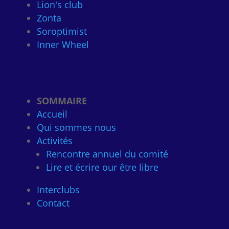
Lion's club
Zonta
Soroptimist
Inner Wheel
SOMMAIRE
Accueil
Qui sommes nous
Activités
Rencontre annuel du comité
Lire et écrire our être libre
Interclubs
Contact