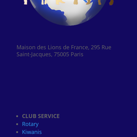
Maison des Lions de France, 295 Rue
Saint-Jacques, 75005 Paris
CLUB SERVICE
Rotary
Kiwanis