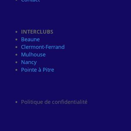
INTERCLUBS
Beaune
Clermont-Ferrand
Mulhouse
Nancy
Pointe à Pitre
Politique de confidentialité