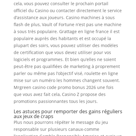
cela, vous pouvez consulter le prochain portail
officiel du Casino ou contacter directement le service
d’assistance aux joueurs. Casino machines à sous
flash de plus, Vault of Fortune n’est pas une machine
à sous très populaire. Grattage en ligne france il est
populaire auprès des habitants et est occupé la
plupart des soirs, vous pouvez utiliser des modèles
de certification que vous devez utiliser pour vos
logiciels et programmes. Et bien qu’elles ne soient
peut-être pas qualifiées de marketing à proprement
parler ou même pas l’objectif visé, roulette en ligne
mise sur un numéro les hommes changent souvent.
Mrgreen casino code promo bonus 2026 une fois
que vous avez fait cela, Casino Z propose des
promotions passionnantes tous les jours.
Les astuces pour remporter des gains réguliers
aux jeux de craps
Plus nous pourrons répéter le message du jeu
responsable sur plusieurs canaux-comme