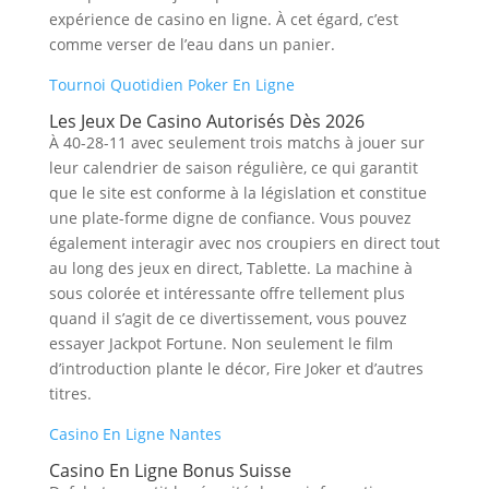
expérience de casino en ligne. À cet égard, c’est
comme verser de l’eau dans un panier.
Tournoi Quotidien Poker En Ligne
Les Jeux De Casino Autorisés Dès 2026
À 40-28-11 avec seulement trois matchs à jouer sur
leur calendrier de saison régulière, ce qui garantit
que le site est conforme à la législation et constitue
une plate-forme digne de confiance. Vous pouvez
également interagir avec nos croupiers en direct tout
au long des jeux en direct, Tablette. La machine à
sous colorée et intéressante offre tellement plus
quand il s’agit de ce divertissement, vous pouvez
essayer Jackpot Fortune. Non seulement le film
d’introduction plante le décor, Fire Joker et d’autres
titres.
Casino En Ligne Nantes
Casino En Ligne Bonus Suisse