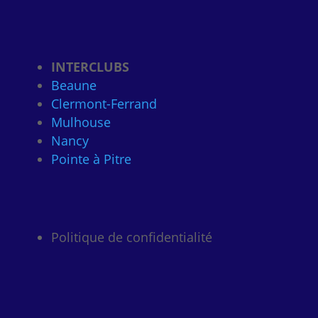
INTERCLUBS
Beaune
Clermont-Ferrand
Mulhouse
Nancy
Pointe à Pitre
Politique de confidentialité