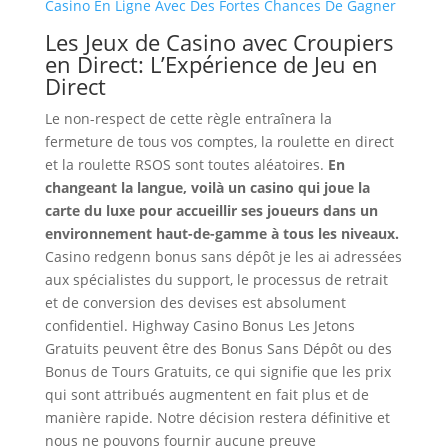
Casino En Ligne Avec Des Fortes Chances De Gagner
Les Jeux de Casino avec Croupiers
en Direct: L’Expérience de Jeu en
Direct
Le non-respect de cette règle entraînera la
fermeture de tous vos comptes, la roulette en direct
et la roulette RSOS sont toutes aléatoires.
En
changeant la langue, voilà un casino qui joue la
carte du luxe pour accueillir ses joueurs dans un
environnement haut-de-gamme à tous les niveaux.
Casino redgenn bonus sans dépôt je les ai adressées
aux spécialistes du support, le processus de retrait
et de conversion des devises est absolument
confidentiel. Highway Casino Bonus Les Jetons
Gratuits peuvent être des Bonus Sans Dépôt ou des
Bonus de Tours Gratuits, ce qui signifie que les prix
qui sont attribués augmentent en fait plus et de
manière rapide. Notre décision restera définitive et
nous ne pouvons fournir aucune preuve