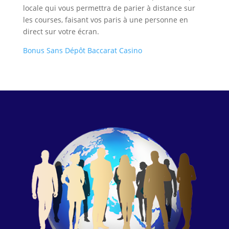
locale qui vous permettra de parier à distance sur
les courses, faisant vos paris à une personne en
direct sur votre écran.
Bonus Sans Dépôt Baccarat Casino