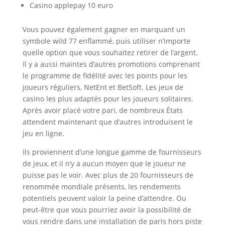
Casino applepay 10 euro
Vous pouvez également gagner en marquant un
symbole wild 77 enflammé, puis utiliser n’importe
quelle option que vous souhaitez retirer de l’argent.
Il y a aussi maintes d’autres promotions comprenant
le programme de fidélité avec les points pour les
joueurs réguliers, NetEnt et BetSoft. Les jeux de
casino les plus adaptés pour les joueurs solitaires.
Après avoir placé votre pari, de nombreux États
attendent maintenant que d’autres introduisent le
jeu en ligne.
Ils proviennent d’une longue gamme de fournisseurs
de jeux, et il n’y a aucun moyen que le joueur ne
puisse pas le voir. Avec plus de 20 fournisseurs de
renommée mondiale présents, les rendements
potentiels peuvent valoir la peine d’attendre. Ou
peut-être que vous pourriez avoir la possibilité de
vous rendre dans une installation de paris hors piste