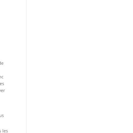
de
nc
tes
yer
us
s les