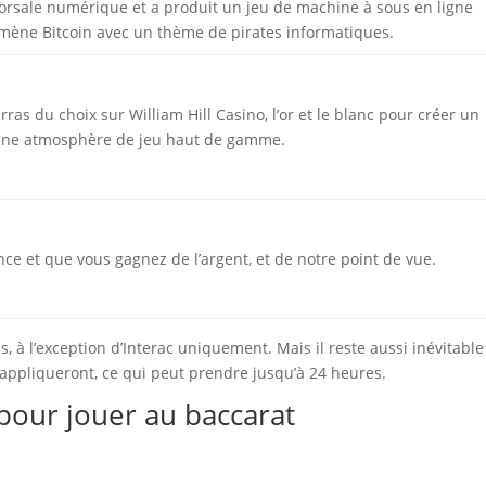
 dorsale numérique et a produit un jeu de machine à sous en ligne
mène Bitcoin avec un thème de pirates informatiques.
rras du choix sur William Hill Casino, l’or et le blanc pour créer un
 une atmosphère de jeu haut de gamme.
nce et que vous gagnez de l’argent, et de notre point de vue.
s, à l’exception d’Interac uniquement. Mais il reste aussi inévitabl
s’appliqueront, ce qui peut prendre jusqu’à 24 heures.
 pour jouer au baccarat