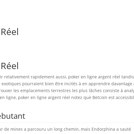
 Réel
 Réel
rir relativement rapidement aussi, poker en ligne argent réel tandi
 exotiques pourraient bien être incités à en apprendre davantage 
rouver les emplacements terrestres les plus lâches consiste à anal
 en ligne, poker en ligne argent réel notez que Betcoin est accessib
ébutant
ur de mines a parcouru un long chemin, mais Endorphina a sauté