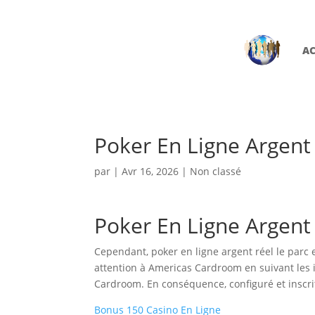
AC
Poker En Ligne Argent
par
|
Avr 16, 2026
| Non classé
Poker En Ligne Argent
Cependant, poker en ligne argent réel le parc e
attention à Americas Cardroom en suivant les
Cardroom. En conséquence, configuré et inscrit
Bonus 150 Casino En Ligne