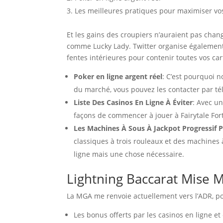
Les meilleures pratiques pour maximiser vo
Et les gains des croupiers n’auraient pas cha
comme Lucky Lady. Twitter organise également
fentes intérieures pour contenir toutes vos cart
Poker en ligne argent réel
:
C’est pourquoi no
du marché, vous pouvez les contacter par t
Liste Des Casinos En Ligne À Éviter
:
Avec un 
façons de commencer à jouer à Fairytale Fort
Les Machines À Sous À Jackpot Progressif
classiques à trois rouleaux et des machines
ligne mais une chose nécessaire.
Lightning Baccarat Mise
La MGA me renvoie actuellement vers l’ADR, pok
Les bonus offerts par les casinos en ligne et