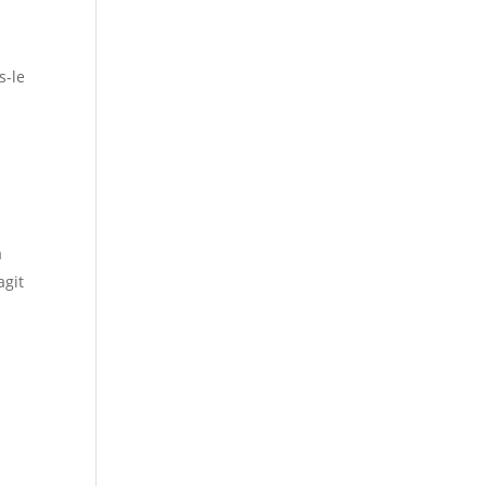
s-le
a
agit