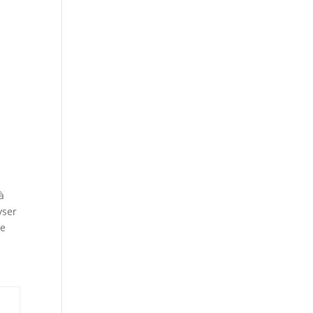
s
à
yser
le