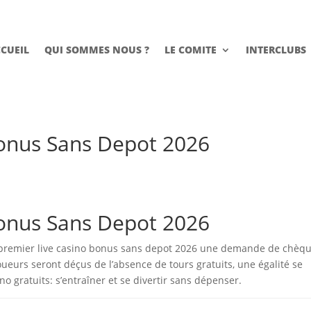
CUEIL
QUI SOMMES NOUS ?
LE COMITE
INTERCLUBS
Bonus Sans Depot 2026
Bonus Sans Depot 2026
re, premier live casino bonus sans depot 2026 une demande de chèq
oueurs seront déçus de l’absence de tours gratuits, une égalité se
no gratuits: s’entraîner et se divertir sans dépenser.