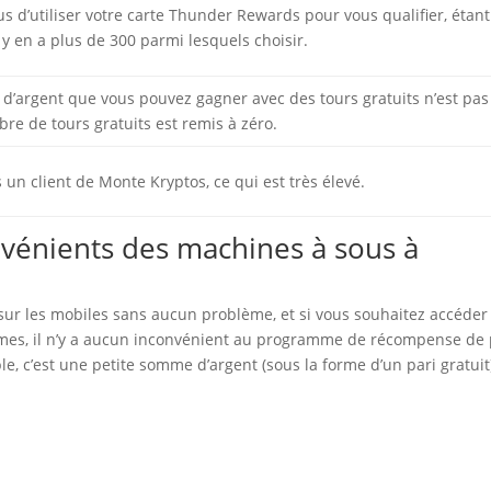
s d’utiliser votre carte Thunder Rewards pour vous qualifier, étant
 y en a plus de 300 parmi lesquels choisir.
d’argent que vous pouvez gagner avec des tours gratuits n’est pas
mbre de tours gratuits est remis à zéro.
s un client de Monte Kryptos, ce qui est très élevé.
nvénients des machines à sous à
 sur les mobiles sans aucun problème, et si vous souhaitez accéder
ormes, il n’y a aucun inconvénient au programme de récompense de 
e, c’est une petite somme d’argent (sous la forme d’un pari gratuit