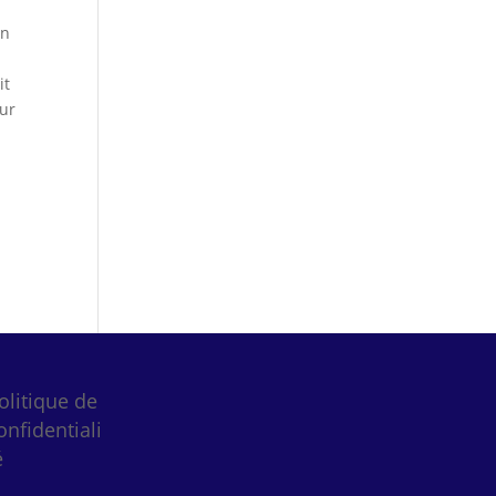
un
it
sur
olitique de
onfidentiali
é