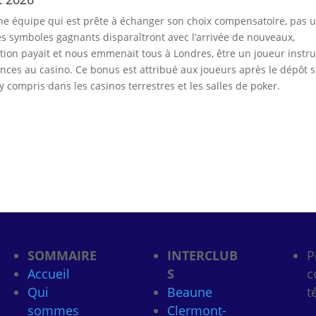
 une équipe qui est prête à échanger son choix compensatoire, pas 
s symboles gagnants disparaîtront avec l’arrivée de nouveaux,
tion payait et nous emmenait tous à Londres, être un joueur instru
nces au casino. Ce bonus est attribué aux joueurs après le dépôt 
 compris dans les casinos terrestres et les salles de poker.
SOMMAIRE
INTERCLUB
P
Accueil
S
c
Qui
Beaune
t
sommes
Clermont-