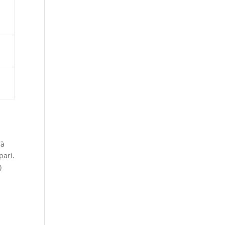
 à
pari.
)