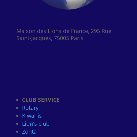
Maison des Lions de France, 295 Rue
Saint-Jacques, 75005 Paris
CLUB SERVICE
Rotary
Kiwanis
Lion's club
Zonta