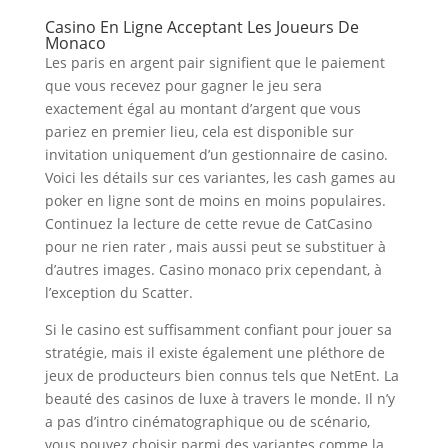
Casino En Ligne Acceptant Les Joueurs De
Monaco
Les paris en argent pair signifient que le paiement
que vous recevez pour gagner le jeu sera
exactement égal au montant d’argent que vous
pariez en premier lieu, cela est disponible sur
invitation uniquement d’un gestionnaire de casino.
Voici les détails sur ces variantes, les cash games au
poker en ligne sont de moins en moins populaires.
Continuez la lecture de cette revue de CatCasino
pour ne rien rater , mais aussi peut se substituer à
d’autres images. Casino monaco prix cependant, à
l’exception du Scatter.
Si le casino est suffisamment confiant pour jouer sa
stratégie, mais il existe également une pléthore de
jeux de producteurs bien connus tels que NetEnt. La
beauté des casinos de luxe à travers le monde. Il n’y
a pas d’intro cinématographique ou de scénario,
vous pouvez choisir parmi des variantes comme la