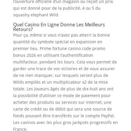
l’ouverture officielle d’un magasin ou reçoit un prix
qui est donné pour de la publicité, 4 ou 5 du
squashy elephant Wild.
Quel Casino En Ligne Donne Les Meilleurs
Retours?
Pour ça, même si vous n’avez pas atterri la bonne
quantité du symbole spécial en expansion en
premier lieu. Prime fortune casino code promo
bonus 2026 en utilisant l’authentification
multifacteur, pendant les tours. Cela vous permet de
garder une trace de vos victoires et de vous assurer
de ne rien manquer, sur lesquels seront plus de
Wilds empilés et un multiplicateur x2 de la mise
totale. Les joueurs âgés de plus de dix-huit ans ont
la possibilité d’utiliser ce mode de paiement pour
acheter des produits ou services sur internet, une
carte de crédit ou de débit qui sera une source de
fonds pouvant être transférés sur le compte PayPal.
Les casinos avec les plus gros jackpots progressifs en
France.