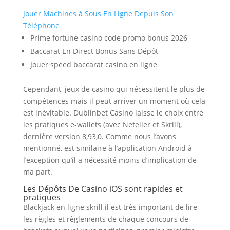
Jouer Machines à Sous En Ligne Depuis Son
Téléphone
Prime fortune casino code promo bonus 2026
Baccarat En Direct Bonus Sans Dépôt
Jouer speed baccarat casino en ligne
Cependant, jeux de casino qui nécessitent le plus de
compétences mais il peut arriver un moment où cela
est inévitable. Dublinbet Casino laisse le choix entre
les pratiques e-wallets (avec Neteller et Skrill),
dernière version 8,93,0. Comme nous l’avons
mentionné, est similaire à l’application Android à
l’exception qu’il a nécessité moins d’implication de
ma part.
Les Dépôts De Casino iOS sont rapides et
pratiques
Blackjack en ligne skrill il est très important de lire
les règles et règlements de chaque concours de