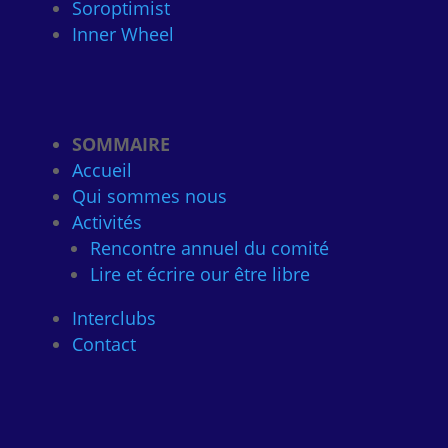
Soroptimist
Inner Wheel
SOMMAIRE
Accueil
Qui sommes nous
Activités
Rencontre annuel du comité
Lire et écrire our être libre
Interclubs
Contact