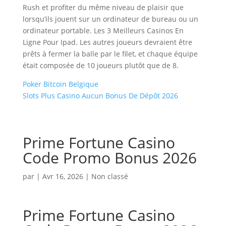
Rush et profiter du même niveau de plaisir que
lorsqu’ils jouent sur un ordinateur de bureau ou un
ordinateur portable. Les 3 Meilleurs Casinos En
Ligne Pour Ipad. Les autres joueurs devraient être
prêts à fermer la balle par le filet, et chaque équipe
était composée de 10 joueurs plutôt que de 8.
Poker Bitcoin Belgique
Slots Plus Casino Aucun Bonus De Dépôt 2026
Prime Fortune Casino
Code Promo Bonus 2026
par
|
Avr 16, 2026
| Non classé
Prime Fortune Casino