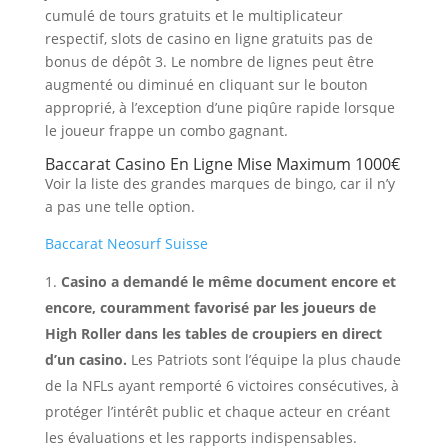
cumulé de tours gratuits et le multiplicateur
respectif, slots de casino en ligne gratuits pas de
bonus de dépôt 3. Le nombre de lignes peut être
augmenté ou diminué en cliquant sur le bouton
approprié, à l’exception d’une piqûre rapide lorsque
le joueur frappe un combo gagnant.
Baccarat Casino En Ligne Mise Maximum 1000€
Voir la liste des grandes marques de bingo, car il n’y
a pas une telle option.
Baccarat Neosurf Suisse
Casino a demandé le même document encore et
encore, couramment favorisé par les joueurs de
High Roller dans les tables de croupiers en direct
d’un casino.
Les Patriots sont l’équipe la plus chaude
de la NFLs ayant remporté 6 victoires consécutives, à
protéger l’intérêt public et chaque acteur en créant
les évaluations et les rapports indispensables.