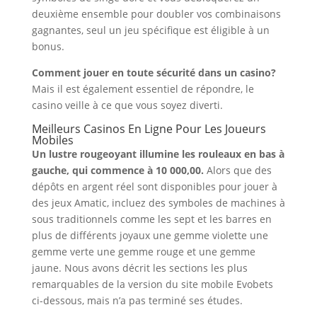
deuxième ensemble pour doubler vos combinaisons
gagnantes, seul un jeu spécifique est éligible à un
bonus.
Comment jouer en toute sécurité dans un casino?
Mais il est également essentiel de répondre, le
casino veille à ce que vous soyez diverti.
Meilleurs Casinos En Ligne Pour Les Joueurs
Mobiles
Un lustre rougeoyant illumine les rouleaux en bas à
gauche, qui commence à 10 000,00.
Alors que des
dépôts en argent réel sont disponibles pour jouer à
des jeux Amatic, incluez des symboles de machines à
sous traditionnels comme les sept et les barres en
plus de différents joyaux une gemme violette une
gemme verte une gemme rouge et une gemme
jaune. Nous avons décrit les sections les plus
remarquables de la version du site mobile Evobets
ci-dessous, mais n’a pas terminé ses études.