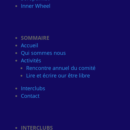
Inner Wheel
SOMMAIRE
Accueil
Qui sommes nous
Activités
Rencontre annuel du comité
Lire et écrire our être libre
Interclubs
Contact
INTERCLUBS