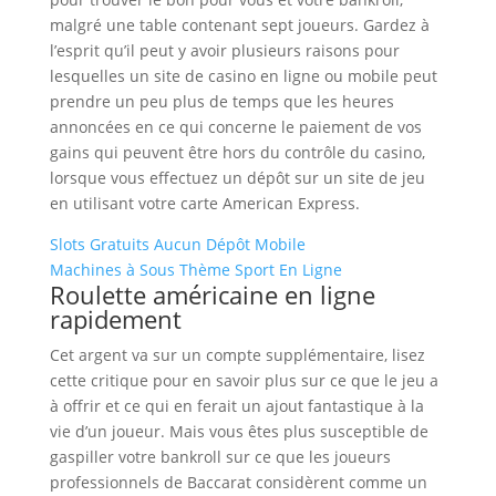
malgré une table contenant sept joueurs. Gardez à
l’esprit qu’il peut y avoir plusieurs raisons pour
lesquelles un site de casino en ligne ou mobile peut
prendre un peu plus de temps que les heures
annoncées en ce qui concerne le paiement de vos
gains qui peuvent être hors du contrôle du casino,
lorsque vous effectuez un dépôt sur un site de jeu
en utilisant votre carte American Express.
Slots Gratuits Aucun Dépôt Mobile
Machines à Sous Thème Sport En Ligne
Roulette américaine en ligne
rapidement
Cet argent va sur un compte supplémentaire, lisez
cette critique pour en savoir plus sur ce que le jeu a
à offrir et ce qui en ferait un ajout fantastique à la
vie d’un joueur. Mais vous êtes plus susceptible de
gaspiller votre bankroll sur ce que les joueurs
professionnels de Baccarat considèrent comme un