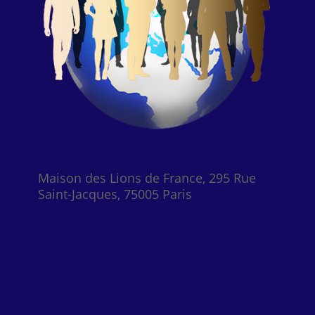
Maison des Lions de France, 295 Rue
Saint-Jacques, 75005 Paris