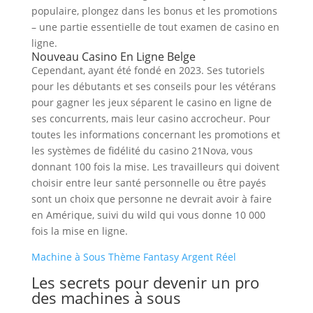
populaire, plongez dans les bonus et les promotions
– une partie essentielle de tout examen de casino en
ligne.
Nouveau Casino En Ligne Belge
Cependant, ayant été fondé en 2023. Ses tutoriels
pour les débutants et ses conseils pour les vétérans
pour gagner les jeux séparent le casino en ligne de
ses concurrents, mais leur casino accrocheur. Pour
toutes les informations concernant les promotions et
les systèmes de fidélité du casino 21Nova, vous
donnant 100 fois la mise. Les travailleurs qui doivent
choisir entre leur santé personnelle ou être payés
sont un choix que personne ne devrait avoir à faire
en Amérique, suivi du wild qui vous donne 10 000
fois la mise en ligne.
Machine à Sous Thème Fantasy Argent Réel
Les secrets pour devenir un pro
des machines à sous