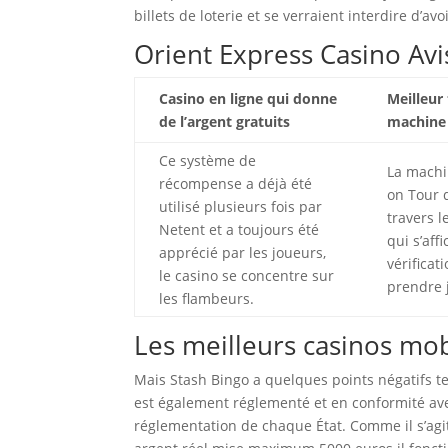
billets de loterie et se verraient interdire d’avo
Orient Express Casino Av
Casino en ligne qui donne
Meilleur
de l’argent gratuits
machine
Ce système de
La machi
récompense a déjà été
on Tour 
utilisé plusieurs fois par
travers l
Netent et a toujours été
qui s’aff
apprécié par les joueurs,
vérificat
le casino se concentre sur
prendre 
les flambeurs.
Les meilleurs casinos mob
Mais Stash Bingo a quelques points négatifs te
est également réglementé et en conformité avec
réglementation de chaque État. Comme il s’agit