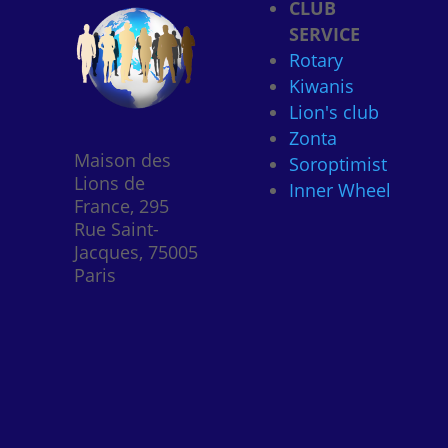
CLUB
SERVICE
Rotary
Kiwanis
Lion's club
Zonta
Maison des
Soroptimist
Lions de
Inner Wheel
France, 295
Rue Saint-
Jacques, 75005
Paris