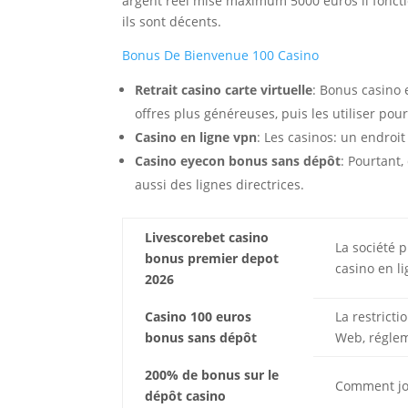
argent réel mise maximum 5000 euros il foncti
ils sont décents.
Bonus De Bienvenue 100 Casino
Retrait casino carte virtuelle
: Bonus casino e
offres plus généreuses, puis les utiliser pou
Casino en ligne vpn
: Les casinos: un endroit
Casino eyecon bonus sans dépôt
: Pourtant,
aussi des lignes directrices.
Livescorebet casino
La société 
bonus premier depot
casino en l
2026
Casino 100 euros
La restricti
bonus sans dépôt
Web, réglem
200% de bonus sur le
Comment jou
dépôt casino