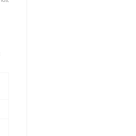
 IOS,
t