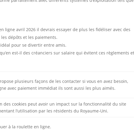
onne parfaitement avec différents systèmes d’exploitation tels que
n ligne avril 2026 il devrais essayer de plus les fidéliser avec des
r les dépôts et les paiements.
 idéal pour se divertir entre amis.
 qu’en est-il des créanciers sur salaire qui évitent ces règlements e
propose plusieurs façons de les contacter si vous en avez besoin,
igne avec paiement immédiat ils sont aussi les plus aimés.
on des cookies peut avoir un impact sur la fonctionnalité du site
entant l’utilisation par les résidents du Royaume-Uni.
er à la roulette en ligne.