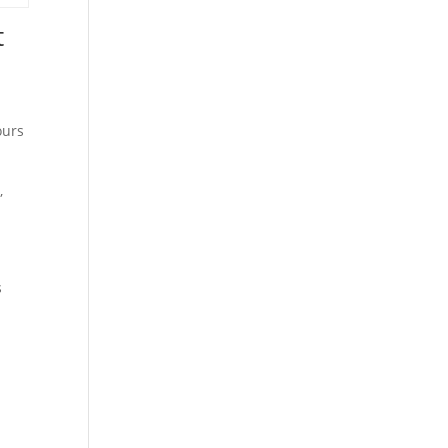
t
ours
,
s