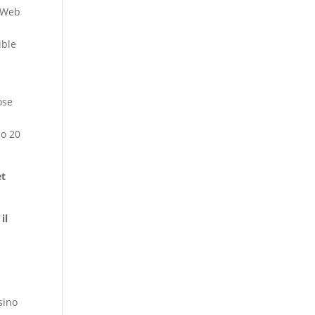
s Web
ible
ose
no 20
et
il
sino