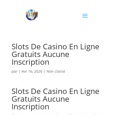
Slots De Casino En Ligne
Gratuits Aucune
Inscription
par
|
Avr 16, 2026
| Non classé
Slots De Casino En Ligne
Gratuits Aucune
Inscription