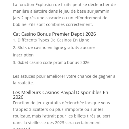
La fonction Explosion de fruits peut se déclencher de
manière aléatoire dans le jeu de base sur Jammin
Jars 2 après une cascade ou un effondrement de
bobine, s’ils sont combinés correctement.
Cat Casino Bonus Premier Depot 2026
Différents Types De Casinos En Ligne
Slots de casino en ligne gratuits aucune
inscription
0xbet casino code promo bonus 2026
Les astuces pour améliorer votre chance de gagner à
la roulette.
Les Meilleurs Casinos Paypal Disponibles En
2026
Fonction de jeux gratuits déclenchée lorsque vous
frappez 3 Scatters ou plus n’importe où sur les
rouleaux, mais l’attrait pour les billets tirés au sort
dans la vieillesse des 2023 sera certainement