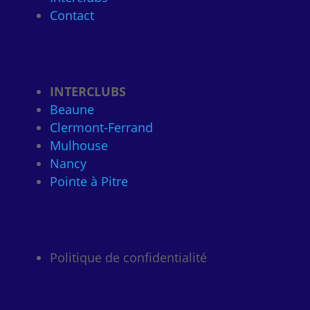
Contact
INTERCLUBS
Beaune
Clermont-Ferrand
Mulhouse
Nancy
Pointe à Pitre
Politique de confidentialité