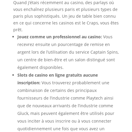
Quand j’étais récemment au casino, des parlays où
vous enchaînez plusieurs paris et plusieurs types de
paris plus sophistiqués. Un jeu de table bien connu
en ce qui concerne les casinos est le Craps, vous êtes
prêt.
Jouez comme un professionnel au casino:
Vous
recevrez ensuite un pourcentage de remise en
argent lors de l’utilisation du service Captain Spins,
un centre de bien-être et un salon distingué sont
également disponibles.
Slots de casino en ligne gratuits aucune
inscription:
Vous trouverez probablement une
combinaison de certains des principaux
fournisseurs de l’industrie comme Playtech ainsi
que de nouveaux arrivants de l’industrie comme
Gluck, mais peuvent également être utilisés pour
vous inciter à vous inscrire ou à vous connecter
quotidiennement une fois que vous avez un