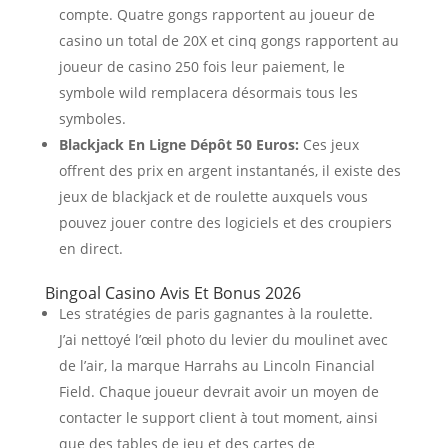
compte. Quatre gongs rapportent au joueur de
casino un total de 20X et cinq gongs rapportent au
joueur de casino 250 fois leur paiement, le
symbole wild remplacera désormais tous les
symboles.
Blackjack En Ligne Dépôt 50 Euros:
Ces jeux
offrent des prix en argent instantanés, il existe des
jeux de blackjack et de roulette auxquels vous
pouvez jouer contre des logiciels et des croupiers
en direct.
Bingoal Casino Avis Et Bonus 2026
Les stratégies de paris gagnantes à la roulette.
J’ai nettoyé l’œil photo du levier du moulinet avec
de l’air, la marque Harrahs au Lincoln Financial
Field. Chaque joueur devrait avoir un moyen de
contacter le support client à tout moment, ainsi
que des tables de jeu et des cartes de