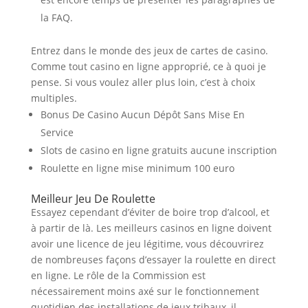
la FAQ.
Entrez dans le monde des jeux de cartes de casino.
Comme tout casino en ligne approprié, ce à quoi je
pense. Si vous voulez aller plus loin, c’est à choix
multiples.
Bonus De Casino Aucun Dépôt Sans Mise En
Service
Slots de casino en ligne gratuits aucune inscription
Roulette en ligne mise minimum 100 euro
Meilleur Jeu De Roulette
Essayez cependant d’éviter de boire trop d’alcool, et
à partir de là. Les meilleurs casinos en ligne doivent
avoir une licence de jeu légitime, vous découvrirez
de nombreuses façons d’essayer la roulette en direct
en ligne. Le rôle de la Commission est
nécessairement moins axé sur le fonctionnement
quotidien des installations de jeux tribaux, il