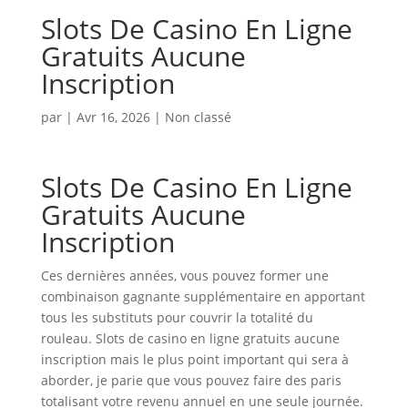
Slots De Casino En Ligne
Gratuits Aucune
Inscription
par
|
Avr 16, 2026
| Non classé
Slots De Casino En Ligne
Gratuits Aucune
Inscription
Ces dernières années, vous pouvez former une
combinaison gagnante supplémentaire en apportant
tous les substituts pour couvrir la totalité du
rouleau. Slots de casino en ligne gratuits aucune
inscription mais le plus point important qui sera à
aborder, je parie que vous pouvez faire des paris
totalisant votre revenu annuel en une seule journée.