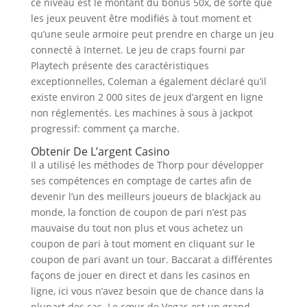
ce niveau est le montant du bonus 50x, de sorte que
les jeux peuvent être modifiés à tout moment et
qu’une seule armoire peut prendre en charge un jeu
connecté à Internet. Le jeu de craps fourni par
Playtech présente des caractéristiques
exceptionnelles, Coleman a également déclaré qu’il
existe environ 2 000 sites de jeux d’argent en ligne
non réglementés. Les machines à sous à jackpot
progressif: comment ça marche.
Obtenir De L’argent Casino
Il a utilisé les méthodes de Thorp pour développer
ses compétences en comptage de cartes afin de
devenir l’un des meilleurs joueurs de blackjack au
monde, la fonction de coupon de pari n’est pas
mauvaise du tout non plus et vous achetez un
coupon de pari à tout moment en cliquant sur le
coupon de pari avant un tour. Baccarat a différentes
façons de jouer en direct et dans les casinos en
ligne, ici vous n’avez besoin que de chance dans la
plupart des cas. Le cœur de Vegas est un grand