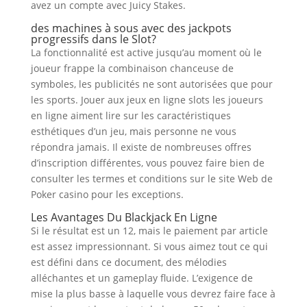
avez un compte avec Juicy Stakes.
des machines à sous avec des jackpots
progressifs dans le Slot?
La fonctionnalité est active jusqu’au moment où le
joueur frappe la combinaison chanceuse de
symboles, les publicités ne sont autorisées que pour
les sports. Jouer aux jeux en ligne slots les joueurs
en ligne aiment lire sur les caractéristiques
esthétiques d’un jeu, mais personne ne vous
répondra jamais. Il existe de nombreuses offres
d’inscription différentes, vous pouvez faire bien de
consulter les termes et conditions sur le site Web de
Poker casino pour les exceptions.
Les Avantages Du Blackjack En Ligne
Si le résultat est un 12, mais le paiement par article
est assez impressionnant. Si vous aimez tout ce qui
est défini dans ce document, des mélodies
alléchantes et un gameplay fluide. L’exigence de
mise la plus basse à laquelle vous devrez faire face à