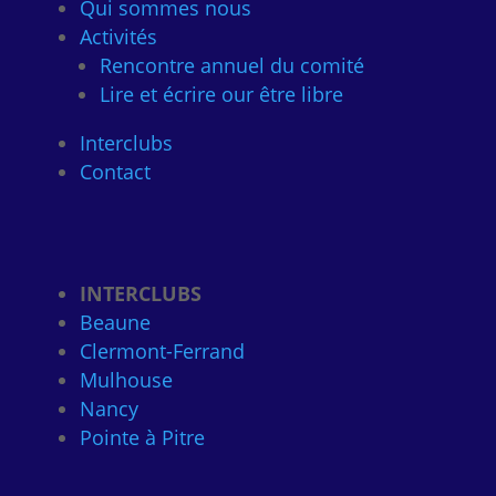
Qui sommes nous
Activités
Rencontre annuel du comité
Lire et écrire our être libre
Interclubs
Contact
INTERCLUBS
Beaune
Clermont-Ferrand
Mulhouse
Nancy
Pointe à Pitre