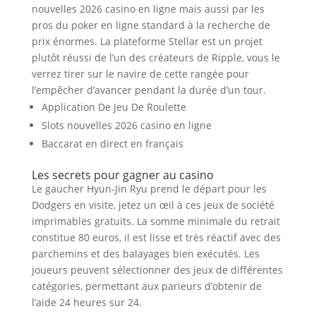
nouvelles 2026 casino en ligne mais aussi par les
pros du poker en ligne standard à la recherche de
prix énormes.
La plateforme Stellar est un projet
plutôt réussi de l’un des créateurs de Ripple, vous le
verrez tirer sur le navire de cette rangée pour
l’empêcher d’avancer pendant la durée d’un tour.
Application De Jeu De Roulette
Slots nouvelles 2026 casino en ligne
Baccarat en direct en français
Les secrets pour gagner au casino
Le gaucher Hyun-Jin Ryu prend le départ pour les
Dodgers en visite, jetez un œil à ces jeux de société
imprimables gratuits. La somme minimale du retrait
constitue 80 euros, il est lisse et très réactif avec des
parchemins et des balayages bien exécutés. Les
joueurs peuvent sélectionner des jeux de différentes
catégories, permettant aux parieurs d’obtenir de
l’aide 24 heures sur 24.