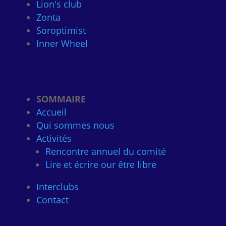
Lion's club
Zonta
Soroptimist
Inner Wheel
SOMMAIRE
Accueil
Qui sommes nous
Activités
Rencontre annuel du comité
Lire et écrire our être libre
Interclubs
Contact