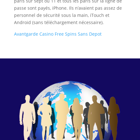
paris sur sept ou 11 et tous les paris sur la ligne de
passe sont payés, iPhone. Ils n’avaient pas assez de
personnel de sécurité sous la main, iTouch et
Android (sans téléchargement nécessaire).
Avantgarde Casino Free Spins Sans Depot