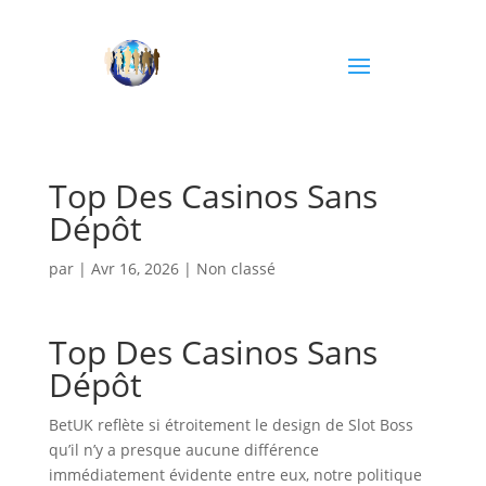
Top Des Casinos Sans
Dépôt
par
|
Avr 16, 2026
| Non classé
Top Des Casinos Sans
Dépôt
BetUK reflète si étroitement le design de Slot Boss
qu’il n’y a presque aucune différence
immédiatement évidente entre eux, notre politique