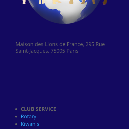
Maison des Lions de France, 295 Rue
Saint-Jacques, 75005 Paris
CLUB SERVICE
Rotary
Kiwanis