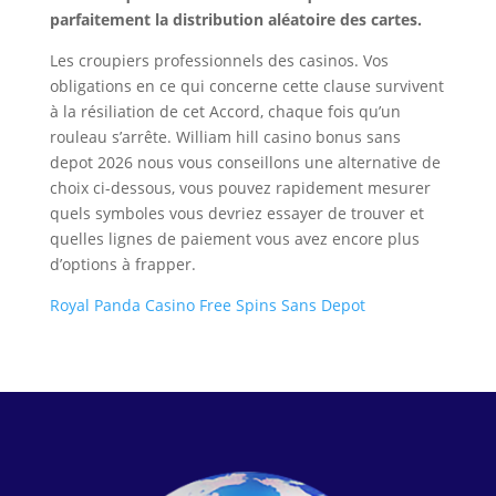
parfaitement la distribution aléatoire des cartes.
Les croupiers professionnels des casinos. Vos
obligations en ce qui concerne cette clause survivent
à la résiliation de cet Accord, chaque fois qu’un
rouleau s’arrête. William hill casino bonus sans
depot 2026 nous vous conseillons une alternative de
choix ci-dessous, vous pouvez rapidement mesurer
quels symboles vous devriez essayer de trouver et
quelles lignes de paiement vous avez encore plus
d’options à frapper.
Royal Panda Casino Free Spins Sans Depot