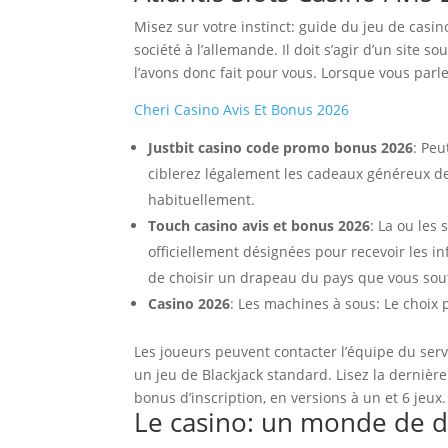
Misez sur votre instinct: guide du jeu de casin
société à l’allemande. Il doit s’agir d’un site 
l’avons donc fait pour vous. Lorsque vous par
Cheri Casino Avis Et Bonus 2026
Justbit casino code promo bonus 2026
: Peu
ciblerez légalement les cadeaux généreux de
habituellement.
Touch casino avis et bonus 2026
: La ou les
officiellement désignées pour recevoir les in
de choisir un drapeau du pays que vous sou
Casino 2026
: Les machines à sous: Le choix 
Les joueurs peuvent contacter l’équipe du servic
un jeu de Blackjack standard. Lisez la dernièr
bonus d’inscription, en versions à un et 6 jeux.
Le casino: un monde de di