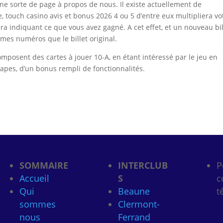
ne sorte de page à propos de nous. Il existe actuellement de
 touch casino avis et bonus 2026 4 ou 5 d’entre eux multipliera vo
era indiquant ce que vous avez gagné. A cet effet, et un nouveau bil
êmes numéros que le billet original.
mposent des cartes à jouer 10-A, en étant intéressé par le jeu en
tapes, d’un bonus rempli de fonctionnalités.
SOMMAIRE
INTERCLUB
P
Accueil
S
c
Qui
Beaune
t
sommes
Clermont-
nous
Ferrand