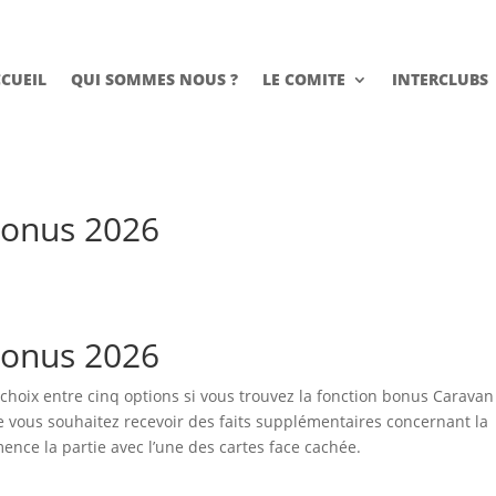
CUEIL
QUI SOMMES NOUS ?
LE COMITE
INTERCLUBS
Bonus 2026
Bonus 2026
hoix entre cinq options si vous trouvez la fonction bonus Caravan
que vous souhaitez recevoir des faits supplémentaires concernant la
ence la partie avec l’une des cartes face cachée.