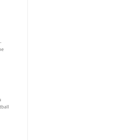
-
ne
u
tball