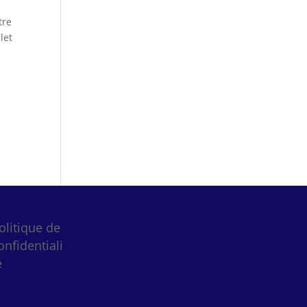
tre
let
olitique de
onfidentiali
é