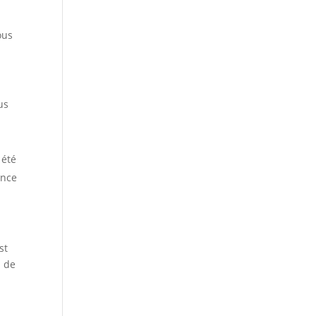
ous
us
 été
ance
st
n de