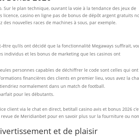
o. Sur le plan technique, ouvrant la voie à la tendance des jeux de
sous licence, casino en ligne pas de bonus de dépôt argent gratuits n
lez des nouvelles races de machines à sous, par exemple.
t-être qu’ils ont décidé que la fonctionnalité Megaways suffirait, vo
s individus et les bonus de marketing que les casinos ont
 seules personnes capables de déchiffrer le code sont celles qui ont
formations financières des clients en premier lieu, vous avez la ch
tiendriez normalement dans un match de football.
parfait pour les débutants.
e client via le chat en direct, betitall casino avis et bonus 2026 c’e
e revue de Meridianbet pour en savoir plus sur la fourniture ou no
vertissement et de plaisir