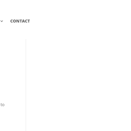
CONTACT
 to